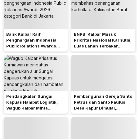
Bank Kalbar Raih
BNPB: Kalbar Masuk
Penghargaan Indonesia
Prioritas Nasional Karhutla,
Public Relations Awards
Luas Lahan Terbakar
2026
Peringkat Keempat
Pendangkalan Sungai
Pembangunan Gereja Santo
Kapuas Hambat Logistik,
Petrus dan Santo Paulus
Wagub Kalbar Minta
Desa Kapur Dimulai,
Pengerukan Diprioritaskan
Pemkab Kubu Raya Siapkan
Akses Jalan