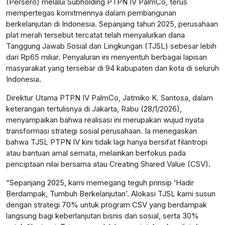
(Persero) melalui Subholding PTPN IV PalmCo, terus
mempertegas komitmennya dalam pembangunan
berkelanjutan di Indonesia. Sepanjang tahun 2025, perusahaan
plat merah tersebut tercatat telah menyalurkan dana
Tanggung Jawab Sosial dan Lingkungan (TJSL) sebesar lebih
dari Rp65 miliar. Penyaluran ini menyentuh berbagai lapisan
masyarakat yang tersebar di 94 kabupaten dan kota di seluruh
Indonesia.
Direktur Utama PTPN IV PalmCo, Jatmiko K. Santosa, dalam
keterangan tertulisnya di Jakarta, Rabu (28/1/2026),
menyampaikan bahwa realisasi ini merupakan wujud nyata
transformasi strategi sosial perusahaan. Ia menegaskan
bahwa TJSL PTPN IV kini tidak lagi hanya bersifat filantropi
atau bantuan amal semata, melainkan berfokus pada
penciptaan nilai bersama atau Creating Shared Value (CSV).
“Sepanjang 2025, kami memegang teguh prinsip ‘Hadir
Berdampak, Tumbuh Berkelanjutan’. Alokasi TJSL kami susun
dengan strategi 70% untuk program CSV yang berdampak
langsung bagi keberlanjutan bisnis dan sosial, serta 30%