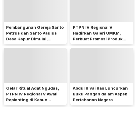
Pembangunan Gereja Santo
PTPN IV Regional V
Petrus dan Santo Paulus
Hadirkan Galeri UMKM,
Desa Kapur Dimulai,
Perkuat Promosi Produk
Pemkab Kubu Raya Siapkan
Mitra Binaan Melalui Inovasi
Akses Jalan
Digital
Gelar Ritual Adat Ngudas,
Abdul Rivai Ras Luncurkan
PTPN IV Regional V Awali
Buku Pangan dalam Aspek
Replanting di Kebun
Pertahanan Negara
Kembayan