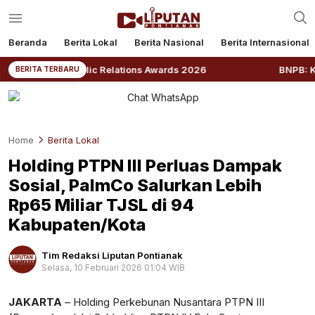
Beranda
Berita Lokal
Berita Nasional
Berita Internasional
esia Public Relations Awards 2026
BNPB: Kalbar Masu
BERITA TERBARU
Home
Berita Lokal
Holding PTPN III Perluas Dampak
Sosial, PalmCo Salurkan Lebih
Rp65 Miliar TJSL di 94
Kabupaten/Kota
Tim Redaksi Liputan Pontianak
Selasa, 10 Februari 2026 01:04 WIB
Perbesar
JAKARTA
– Holding Perkebunan Nusantara PTPN III