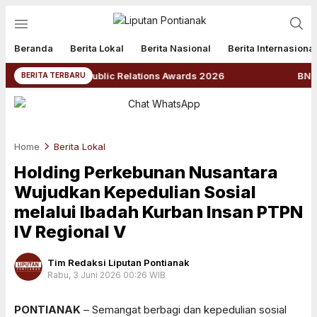
Beranda
Berita Lokal
Berita Nasional
Berita Internasional
Indonesia Public Relations Awards 2026
BNPB: Kalbar
BERITA TERBARU
Home
Berita Lokal
Holding Perkebunan Nusantara
Wujudkan Kepedulian Sosial
melalui Ibadah Kurban Insan PTPN
IV Regional V
Tim Redaksi Liputan Pontianak
Rabu, 3 Juni 2026 00:26 WIB
Perbesar
PONTIANAK
– Semangat berbagi dan kepedulian sosial