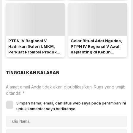
Raya Siapkan Akses Jalan
PTPN IV Regional V
Gelar Ritual Adat Ngudas,
Hadirkan Galeri UMKM,
PTPN IV Regional V Awali
Perkuat Promosi Produk
Replanting di Kebun
Mitra Binaan Melalui
Kembayan
Inovasi Digital
TINGGALKAN BALASAN
Alamat email Anda tidak akan dipublikasikan.
Ruas yang wajib
ditandai
*
Simpan nama, email, dan situs web saya pada peramban ini
untuk komentar saya berikutnya.