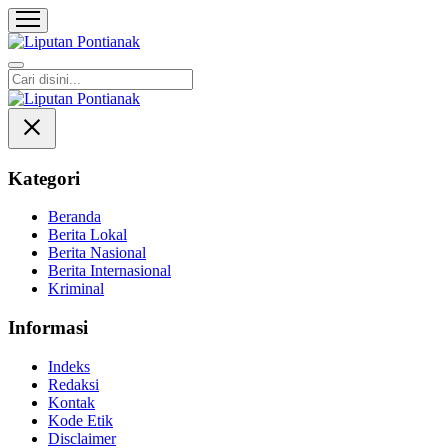
Liputan Pontianak
Berita Terkini dan TerUpdate
Kategori
Beranda
Berita Lokal
Berita Nasional
Berita Internasional
Kriminal
Informasi
Indeks
Redaksi
Kontak
Kode Etik
Disclaimer