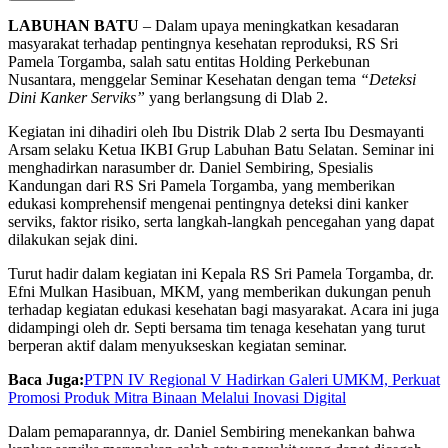
LABUHAN BATU
– Dalam upaya meningkatkan kesadaran
masyarakat terhadap pentingnya kesehatan reproduksi, RS Sri
Pamela Torgamba, salah satu entitas Holding Perkebunan
Nusantara, menggelar Seminar Kesehatan dengan tema
“Deteksi
Dini Kanker Serviks”
yang berlangsung di Dlab 2.
Kegiatan ini dihadiri oleh Ibu Distrik Dlab 2 serta Ibu Desmayanti
Arsam selaku Ketua IKBI Grup Labuhan Batu Selatan. Seminar ini
menghadirkan narasumber dr. Daniel Sembiring, Spesialis
Kandungan dari RS Sri Pamela Torgamba, yang memberikan
edukasi komprehensif mengenai pentingnya deteksi dini kanker
serviks, faktor risiko, serta langkah-langkah pencegahan yang dapat
dilakukan sejak dini.
Turut hadir dalam kegiatan ini Kepala RS Sri Pamela Torgamba, dr.
Efni Mulkan Hasibuan, MKM, yang memberikan dukungan penuh
terhadap kegiatan edukasi kesehatan bagi masyarakat. Acara ini juga
didampingi oleh dr. Septi bersama tim tenaga kesehatan yang turut
berperan aktif dalam menyukseskan kegiatan seminar.
Baca Juga:
PTPN IV Regional V Hadirkan Galeri UMKM, Perkuat
Promosi Produk Mitra Binaan Melalui Inovasi Digital
Dalam pemaparannya, dr. Daniel Sembiring menekankan bahwa