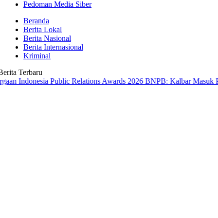
Pedoman Media Siber
Beranda
Berita Lokal
Berita Nasional
Berita Internasional
Kriminal
Berita Terbaru
nesia Public Relations Awards 2026
BNPB: Kalbar Masuk Prioritas Na