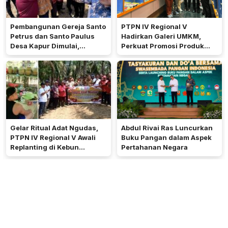
Pembangunan Gereja Santo
PTPN IV Regional V
Petrus dan Santo Paulus
Hadirkan Galeri UMKM,
Desa Kapur Dimulai,
Perkuat Promosi Produk
Pemkab Kubu Raya Siapkan
Mitra Binaan Melalui Inovasi
Akses Jalan
Digital
Gelar Ritual Adat Ngudas,
Abdul Rivai Ras Luncurkan
PTPN IV Regional V Awali
Buku Pangan dalam Aspek
Replanting di Kebun
Pertahanan Negara
Kembayan