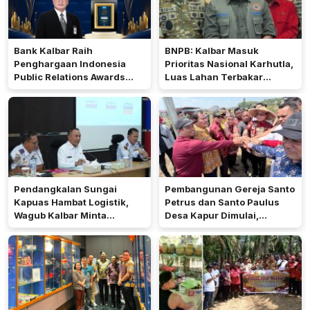
Bank Kalbar Raih
BNPB: Kalbar Masuk
Penghargaan Indonesia
Prioritas Nasional Karhutla,
Public Relations Awards
Luas Lahan Terbakar
2026
Peringkat Keempat
Pendangkalan Sungai
Pembangunan Gereja Santo
Kapuas Hambat Logistik,
Petrus dan Santo Paulus
Wagub Kalbar Minta
Desa Kapur Dimulai,
Pengerukan Diprioritaskan
Pemkab Kubu Raya Siapkan
Akses Jalan