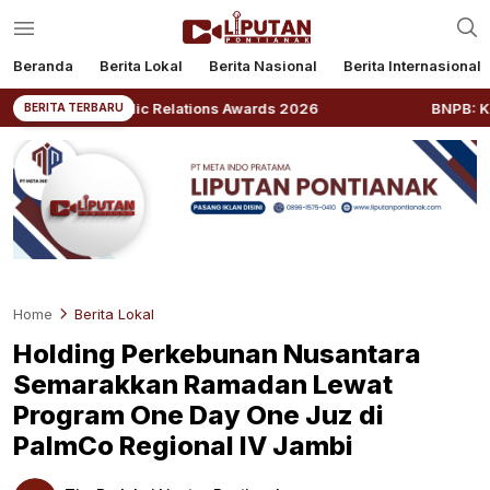
Beranda
Berita Lokal
Berita Nasional
Berita Internasional
ia Public Relations Awards 2026
BNPB: Kalbar Masuk 
BERITA TERBARU
Home
Berita Lokal
Holding Perkebunan Nusantara
Semarakkan Ramadan Lewat
Program One Day One Juz di
PalmCo Regional IV Jambi