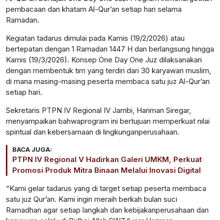
pembacaan
dan khatam Al-Qur’an
setiap
hari
selama
Ramadan.
Kegiatan
tadarus
dimulai
pada Kamis (19/2/2026)
atau
bertepatan
dengan
1 Ramadan 1447 H dan
berlangsung
hingga
Kamis (19/3/2026).
Konsep
One Day One
Juz
dilaksanakan
dengan
membentuk
tim
yang
terdiri
dari
30
karyawan
muslim
,
di mana masing-masing
peserta
membaca
satu
juz
Al-Qur’an
setiap
hari
.
Sekretaris
PTPN IV Regional IV Jambi, Hariman Siregar,
menyampaikan
bahwa
program
ini
bertujuan
memperkuat
nilai
spiritual dan
kebersamaan
di
lingkungan
perusahaan
.
BACA JUGA:
PTPN IV Regional V Hadirkan Galeri UMKM, Perkuat
Promosi Produk Mitra Binaan Melalui Inovasi Digital
“Kami
gelar
tadarus
yang di target
setiap
peserta
membaca
satu
juz
Qur’an. Kami
ingin
meraih
berkah
bulan
suci
Ramadhan agar
setiap
langkah
dan
kebijakan
perusahaan
dan