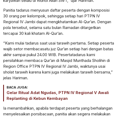
karyawan
selalu
di
Ridhoi
Allah SWT,”
ujar
Hariman.
Panitia
tadarus
menyusun
daftar
peserta
dengan
komposisi
30 orang per
kelompok
,
sehingga
setiap
hari
PTPN IV
Regional IV Jambi
dapat
mengkhatamkan
Al-Qur’an.
Dengan
pola
tersebut
,
selama
satu
bulan
Ramadan
ditargetkan
tercapai
30 kali khatam Al-Qur’an.
“Kami
mulai
tadarus
saat
usai
tarawih
pertama
.
Setiap
peserta
wajib
setor
membaca
satu
juz
Qur’an
setiap
hari
dengan
batas
akhir
sampai
pukul
24.00 WIB.
Peserta
tadarus
kami
persilahkan
membaca
Qur’an di Masjid
Munthada
Sholihin
di
Region Office PTPN IV Regional IV Jambi,
waktunya
usai
sholat
tarawih
karena
kami juga
melakukan
tarawih
bersama
,”
jelas
Hariman.
BACA JUGA:
Gelar Ritual Adat Ngudas, PTPN IV Regional V Awali
Replanting di Kebun Kembayan
Ia
menambahkan
,
apabila
terdapat
peserta
yang
berhalangan
menyelesaikan
porsi
bacaan
,
panitia
akan
segera
melakukan