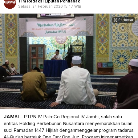
Tim Redaksi Liputan Pontianak
Selasa, 24 Februari 2026 15:47 WIB
Perbesar
JAMBI
–
PTPN IV
PalmCo
Regional IV Jambi
, salah
satu
entitas
Holding Perkebunan Nusantara
menyemarakkan
bulan
suci
Ramadan 1447
Hijriah
dengan
menggelar
program
tadarus
Al-Qur’an
bertajuk
One Day One
Juz
. Program
ini
menargetkan