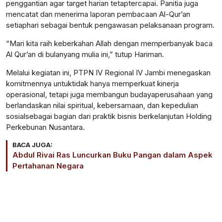
penggantian
agar target
harian
tetap
tercapai
.
Panitia
juga
mencatat
dan
menerima
laporan
pembacaan
Al-Qur’an
setiap
hari
sebagai
bentuk
pengawasan
pelaksanaan
program.
“Mari
kita
raih
keberkahan
Allah
dengan
memperbanyak
baca
Al Qur’an di
bulan
yang
mulia
ini
,”
tutup
Hariman.
Melalui
kegiatan
ini
, PTPN IV Regional IV Jambi
menegaskan
komitmennya
untuk
tidak
hanya
memperkuat
kinerja
operasional
,
tetapi
juga
membangun
budaya
perusahaan
yang
berlandaskan
nilai
spiritual,
kebersamaan
, dan
kepedulian
sosial
sebagai
bagian
dari
praktik
bisnis
berkelanjutan
Holding
Perkebunan Nusantara.
BACA JUGA:
Abdul Rivai Ras Luncurkan Buku Pangan dalam Aspek
Pertahanan Negara