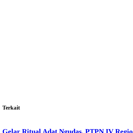
Terkait
Gelar Ritual Adat Ngudas, PTPN IV Regi