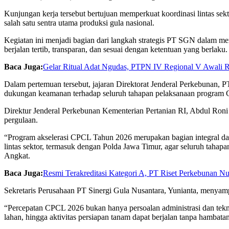
Kunjungan kerja tersebut bertujuan memperkuat koordinasi lintas s
salah satu sentra utama produksi gula nasional.
Kegiatan ini menjadi bagian dari langkah strategis PT SGN dalam 
berjalan tertib, transparan, dan sesuai dengan ketentuan yang berlaku.
Baca Juga:
Gelar Ritual Adat Ngudas, PTPN IV Regional V Awali 
Dalam pertemuan tersebut, jajaran Direktorat Jenderal Perkebunan, 
dukungan keamanan terhadap seluruh tahapan pelaksanaan program
Direktur Jenderal Perkebunan Kementerian Pertanian RI, Abdul Roni
pergulaan.
“Program akselerasi CPCL Tahun 2026 merupakan bagian integral dar
lintas sektor, termasuk dengan Polda Jawa Timur, agar seluruh tahapa
Angkat.
Baca Juga:
Resmi Terakreditasi Kategori A, PT Riset Perkebunan 
Sekretaris Perusahaan PT Sinergi Gula Nusantara, Yunianta, menyamp
“Percepatan CPCL 2026 bukan hanya persoalan administrasi dan tekni
lahan, hingga aktivitas persiapan tanam dapat berjalan tanpa hambatan