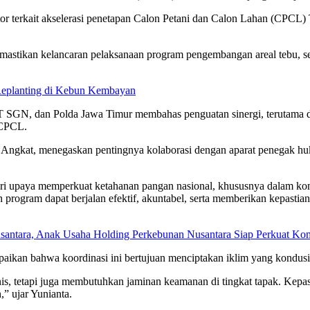
ektor terkait akselerasi penetapan Calon Petani dan Calon Lahan (CPC
memastikan kelancaran pelaksanaan program pengembangan areal tebu,
Replanting di Kebun Kembayan
PT SGN, dan Polda Jawa Timur membahas penguatan sinergi, terutama da
 CPCL.
 Angkat, menegaskan pentingnya kolaborasi dengan aparat penegak huk
i upaya memperkuat ketahanan pangan nasional, khususnya dalam komod
n program dapat berjalan efektif, akuntabel, serta memberikan kepasti
Nusantara, Anak Usaha Holding Perkebunan Nusantara Siap Perkuat 
aikan bahwa koordinasi ini bertujuan menciptakan iklim yang kondusif
s, tetapi juga membutuhkan jaminan keamanan di tingkat tapak. Kepas
,” ujar Yunianta.