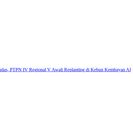
TPN IV Regional V Awali Replanting di Kebun Kembayan
AKBP Rensa S