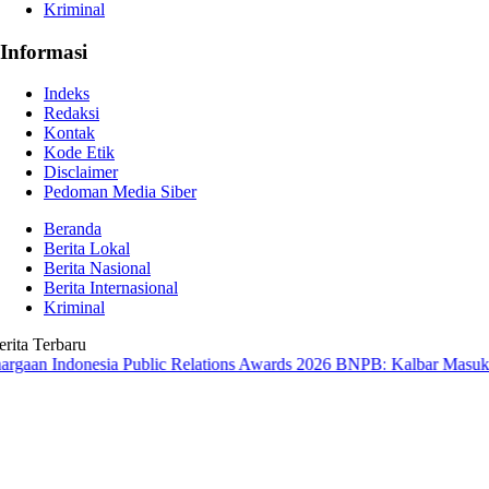
Kriminal
Informasi
Indeks
Redaksi
Kontak
Kode Etik
Disclaimer
Pedoman Media Siber
Beranda
Berita Lokal
Berita Nasional
Berita Internasional
Kriminal
erita Terbaru
nesia Public Relations Awards 2026
BNPB: Kalbar Masuk Prioritas N