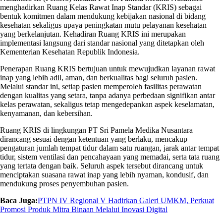
menghadirkan Ruang Kelas Rawat Inap Standar (KRIS) sebagai
bentuk komitmen dalam mendukung kebijakan nasional di bidang
kesehatan sekaligus upaya peningkatan mutu pelayanan kesehatan
yang berkelanjutan. Kehadiran Ruang KRIS ini merupakan
implementasi langsung dari standar nasional yang ditetapkan oleh
Kementerian Kesehatan Republik Indonesia.
Penerapan Ruang KRIS bertujuan untuk mewujudkan layanan rawat
inap yang lebih adil, aman, dan berkualitas bagi seluruh pasien.
Melalui standar ini, setiap pasien memperoleh fasilitas perawatan
dengan kualitas yang setara, tanpa adanya perbedaan
signifikan antar
kelas perawatan, sekaligus tetap mengedepankan aspek keselamatan,
kenyamanan, dan kebersihan.
Ruang KRIS di lingkungan PT Sri Pamela Medika Nusantara
dirancang sesuai dengan ketentuan yang berlaku, mencakup
pengaturan jumlah tempat tidur dalam satu ruangan, jarak antar tempat
tidur, sistem ventilasi dan pencahayaan yang memadai, serta tata ruang
yang tertata dengan baik. Seluruh aspek tersebut dirancang untuk
menciptakan suasana rawat inap yang lebih nyaman, kondusif, dan
mendukung proses penyembuhan pasien.
Baca Juga:
PTPN IV Regional V Hadirkan Galeri UMKM, Perkuat
Promosi Produk Mitra Binaan Melalui Inovasi Digital