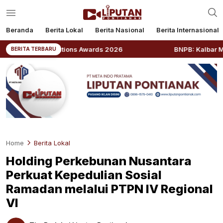
Beranda
Berita Lokal
Berita Nasional
Berita Internasional
ic Relations Awards 2026
BNPB: Kalbar Masuk Priorit
BERITA TERBARU
Home
Berita Lokal
Holding Perkebunan Nusantara
Perkuat Kepedulian Sosial
Ramadan melalui PTPN IV Regional
VI