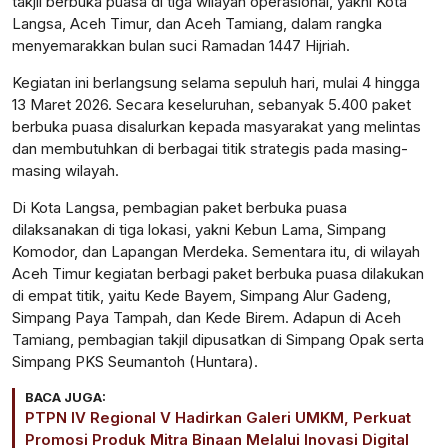
takjil berbuka puasa di tiga wilayah operasional, yakni Kota
Langsa, Aceh Timur, dan Aceh Tamiang, dalam rangka
menyemarakkan bulan suci Ramadan 1447 Hijriah.
Kegiatan ini berlangsung selama sepuluh hari, mulai 4 hingga
13 Maret 2026. Secara keseluruhan, sebanyak 5.400 paket
berbuka puasa disalurkan kepada masyarakat yang melintas
dan membutuhkan di berbagai titik strategis pada masing-
masing wilayah.
Di Kota Langsa, pembagian paket berbuka puasa
dilaksanakan di tiga lokasi, yakni Kebun Lama, Simpang
Komodor, dan Lapangan Merdeka. Sementara itu, di wilayah
Aceh Timur kegiatan berbagi paket berbuka puasa dilakukan
di empat titik, yaitu Kede Bayem, Simpang Alur Gadeng,
Simpang Paya Tampah, dan Kede Birem. Adapun di Aceh
Tamiang, pembagian takjil dipusatkan di Simpang Opak serta
Simpang PKS Seumantoh (Huntara).
BACA JUGA:
PTPN IV Regional V Hadirkan Galeri UMKM, Perkuat
Promosi Produk Mitra Binaan Melalui Inovasi Digital