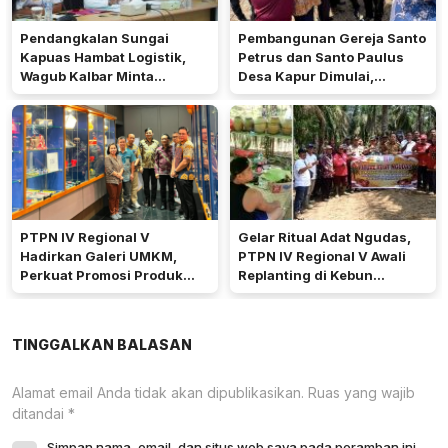
Pendangkalan Sungai
Pembangunan Gereja Santo
Kapuas Hambat Logistik,
Petrus dan Santo Paulus
Wagub Kalbar Minta
Desa Kapur Dimulai,
Pengerukan Diprioritaskan
Pemkab Kubu Raya Siapkan
Akses Jalan
PTPN IV Regional V
Gelar Ritual Adat Ngudas,
Hadirkan Galeri UMKM,
PTPN IV Regional V Awali
Perkuat Promosi Produk
Replanting di Kebun
Mitra Binaan Melalui Inovasi
Kembayan
Digital
TINGGALKAN BALASAN
Alamat email Anda tidak akan dipublikasikan.
Ruas yang wajib
ditandai
*
Simpan nama, email, dan situs web saya pada peramban ini