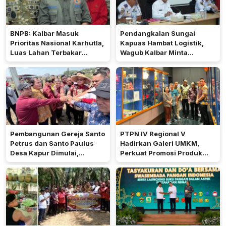
BNPB: Kalbar Masuk
Pendangkalan Sungai
Prioritas Nasional Karhutla,
Kapuas Hambat Logistik,
Luas Lahan Terbakar
Wagub Kalbar Minta
Peringkat Keempat
Pengerukan Diprioritaskan
Pembangunan Gereja Santo
PTPN IV Regional V
Petrus dan Santo Paulus
Hadirkan Galeri UMKM,
Desa Kapur Dimulai,
Perkuat Promosi Produk
Pemkab Kubu Raya Siapkan
Mitra Binaan Melalui Inovasi
Akses Jalan
Digital