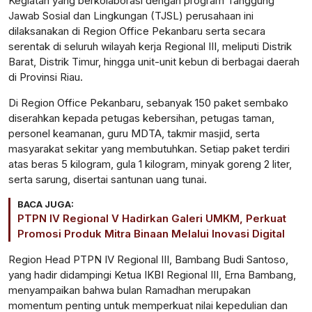
Kegiatan yang berkolaborasi dengan program Tanggung
Jawab Sosial dan Lingkungan (TJSL) perusahaan ini
dilaksanakan di Region Office Pekanbaru serta secara
serentak di seluruh wilayah kerja Regional III, meliputi Distrik
Barat, Distrik Timur, hingga unit-unit kebun di berbagai daerah
di Provinsi Riau.
Di Region Office Pekanbaru, sebanyak 150 paket sembako
diserahkan kepada petugas kebersihan, petugas taman,
personel keamanan, guru MDTA, takmir masjid, serta
masyarakat sekitar yang membutuhkan. Setiap paket terdiri
atas beras 5 kilogram, gula 1 kilogram, minyak goreng 2 liter,
serta sarung, disertai santunan uang tunai.
BACA JUGA:
PTPN IV Regional V Hadirkan Galeri UMKM, Perkuat
Promosi Produk Mitra Binaan Melalui Inovasi Digital
Region Head PTPN IV Regional III, Bambang Budi Santoso,
yang hadir didampingi Ketua IKBI Regional III, Erna Bambang,
menyampaikan bahwa bulan Ramadhan merupakan
momentum penting untuk memperkuat nilai kepedulian dan