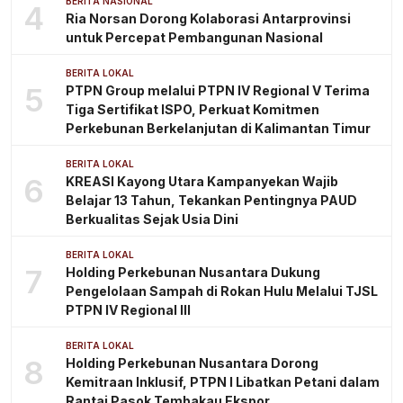
BERITA NASIONAL
4
Ria Norsan Dorong Kolaborasi Antarprovinsi
untuk Percepat Pembangunan Nasional
BERITA LOKAL
5
PTPN Group melalui PTPN IV Regional V Terima
Tiga Sertifikat ISPO, Perkuat Komitmen
Perkebunan Berkelanjutan di Kalimantan Timur
BERITA LOKAL
6
KREASI Kayong Utara Kampanyekan Wajib
Belajar 13 Tahun, Tekankan Pentingnya PAUD
Berkualitas Sejak Usia Dini
BERITA LOKAL
7
Holding Perkebunan Nusantara Dukung
Pengelolaan Sampah di Rokan Hulu Melalui TJSL
PTPN IV Regional III
BERITA LOKAL
8
Holding Perkebunan Nusantara Dorong
Kemitraan Inklusif, PTPN I Libatkan Petani dalam
Rantai Pasok Tembakau Ekspor