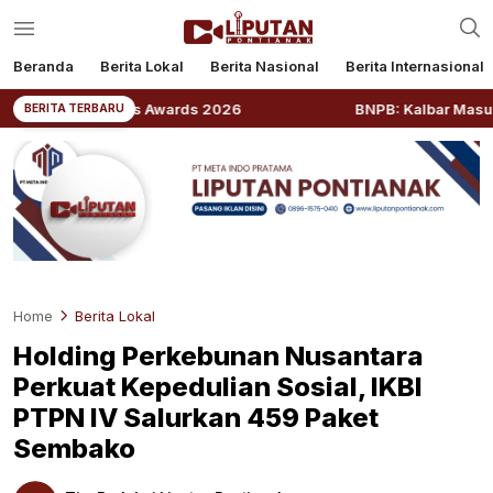
Beranda
Berita Lokal
Berita Nasional
Berita Internasional
ations Awards 2026
BNPB: Kalbar Masuk Prioritas Nas
BERITA TERBARU
Home
Berita Lokal
Holding Perkebunan Nusantara
Perkuat Kepedulian Sosial, IKBI
PTPN IV Salurkan 459 Paket
Sembako