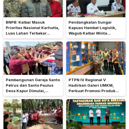
BNPB: Kalbar Masuk
Pendangkalan Sungai
Prioritas Nasional Karhutla,
Kapuas Hambat Logistik,
Luas Lahan Terbakar
Wagub Kalbar Minta
Peringkat Keempat
Pengerukan Diprioritaskan
Pembangunan Gereja Santo
PTPN IV Regional V
Petrus dan Santo Paulus
Hadirkan Galeri UMKM,
Desa Kapur Dimulai,
Perkuat Promosi Produk
Pemkab Kubu Raya Siapkan
Mitra Binaan Melalui Inovasi
Akses Jalan
Digital