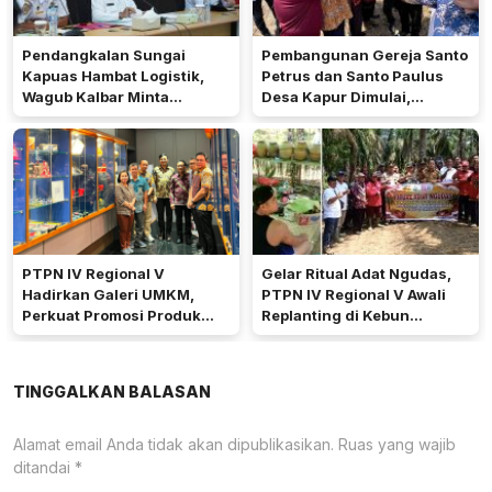
Pendangkalan Sungai
Pembangunan Gereja Santo
Kapuas Hambat Logistik,
Petrus dan Santo Paulus
Wagub Kalbar Minta
Desa Kapur Dimulai,
Pengerukan Diprioritaskan
Pemkab Kubu Raya Siapkan
Akses Jalan
PTPN IV Regional V
Gelar Ritual Adat Ngudas,
Hadirkan Galeri UMKM,
PTPN IV Regional V Awali
Perkuat Promosi Produk
Replanting di Kebun
Mitra Binaan Melalui Inovasi
Kembayan
Digital
TINGGALKAN BALASAN
Alamat email Anda tidak akan dipublikasikan.
Ruas yang wajib
ditandai
*