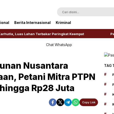
ional
Berita Internasional
Kriminal
 Luas Lahan Terbakar Peringkat Keempat
Pendangkala
bunan Nusantara
TAG 
aan, Petani Mitra PTPN
#
#
 hingga Rp28 Juta
#
Copy Link
#
#