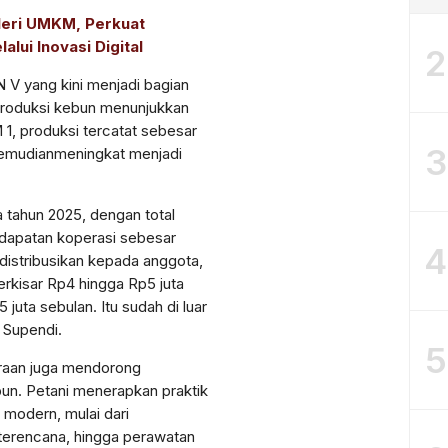
leri UMKM, Perkuat
lui Inovasi Digital
2
N V
yang
kini
menjadi
bagian
roduksi
kebun
menunjukkan
 1,
produksi
tercatat
sebesar
3
emudian
meningkat
menjadi
a
tahun
2025,
dengan
total
dapatan
koperasi
sebesar
4
distribusikan
kepada
anggota
,
erkisar
Rp4
hingga
Rp5
juta
,5
juta
sebulan
. Itu
sudah
di
luar
a Supendi.
5
raan
juga
mendorong
bun
.
Petani
menerapkan
praktik
modern,
mulai
dari
terencana
,
hingga
perawatan