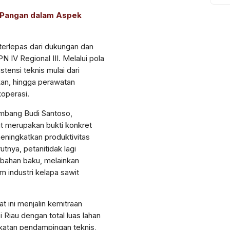
u Pangan dalam Aspek
terlepas
dari
dukungan
dan
N IV Regional III.
Melalui
pola
istensi
teknis
mulai
dari
an
,
hingga
perawatan
koperasi
.
ambang Budi Santoso,
t
merupakan
bukti
konkret
eningkatkan
produktivitas
utnya
,
petani
tidak
lagi
bahan
baku
,
melainkan
em
industri
kelapa
sawit
at
ini
menjalin
kemitraan
i
Riau
dengan
total
luas
lahan
katan
pendampingan
teknis
,