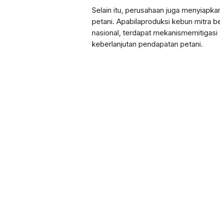
Selain
itu
,
perusahaan
juga
menyiapka
petani
.
Apabila
produksi
kebun
mitra
b
nasional
,
terdapat
mekanisme
mitigasi
keberlanjutan
pendapatan
petani
.