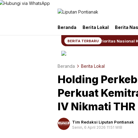
Liputan Pontianak
Berita Terkini dan TerUpdate
Beranda
Berita Lokal
Berita Nas
6
BNPB: Kalbar Masuk Prioritas Nasional Karhutla,
BERITA TERBARU
Beranda
Berita Lokal
Holding Perke
Perkuat Kemitr
IV Nikmati THR
Tim Redaksi Liputan Pontianak
Senin, 6 April 2026 11:51 WIB