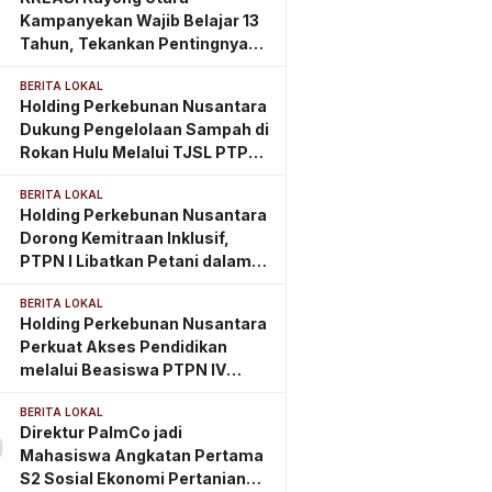
Timur
Kampanyekan Wajib Belajar 13
Tahun, Tekankan Pentingnya
PAUD Berkualitas Sejak Usia
BERITA LOKAL
Dini
Holding Perkebunan Nusantara
Dukung Pengelolaan Sampah di
Rokan Hulu Melalui TJSL PTPN
IV Regional III
BERITA LOKAL
Holding Perkebunan Nusantara
Dorong Kemitraan Inklusif,
PTPN I Libatkan Petani dalam
Rantai Pasok Tembakau Ekspor
BERITA LOKAL
Holding Perkebunan Nusantara
Perkuat Akses Pendidikan
melalui Beasiswa PTPN IV
Regional 2
BERITA LOKAL
Direktur PalmCo jadi
0
Mahasiswa Angkatan Pertama
S2 Sosial Ekonomi Pertanian