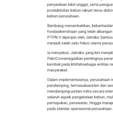
penyediaan
bibit
unggul
,
serta
pengua
produktivitas
kebun
rakyat
terus
dido
kebun
perusahaan
.
Bambang
menambahkan
,
keberhasila
fondasi
kemitraan
yang
telah
dibangun
PTPN V
dipimpin
oleh
Jatmiko
Santos
menjadi
salah
satu
fokus
utama
perus
Ia
menyebut
,
Jatmiko
yang
kini
menja
PalmCo
menegaskan
pentingnya
pera
kembali
pada
khittah
sebagai
entitas
ne
masyarakat
.
Dalam
implementasinya
,
perusahaan
pendamping
,
termasuk
asisten
dan
asi
mendampingi
petani
mitra
secara
inte
seluruh
aspek
pengelolaan
kebun
,
mul
pemupukan
,
perawatan
,
hingga
manaj
pada
standar
operasional
perusahaan
.