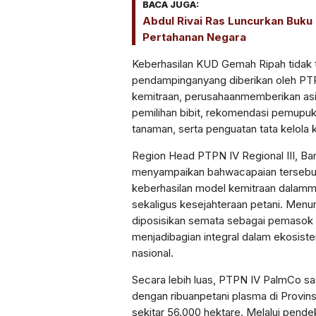
BACA JUGA:
Abdul Rivai Ras Luncurkan Buk
Pertahanan Negara
Keberhasilan
KUD Gemah
Ripah
tidak
pendampingan
yang
diberikan
oleh PTP
kemitraan
,
perusahaan
memberikan
as
pemilihan
bibit
,
rekomendasi
pemupuk
tanaman
,
serta
penguatan
tata
kelola
Region Head PTPN IV Regional III, B
menyampaikan
bahwa
capaian
tersebu
keberhasilan
model
kemitraan
dalam
m
sekaligus
kesejahteraan
petani
.
Menur
diposisikan
semata
sebagai
pemasok
menjadi
bagian
integral
dalam
ekosist
nasional
.
Secara
lebih
luas
, PTPN IV
PalmCo
sa
dengan
ribuan
petani
plasma di
Provins
sekitar
56.000
hektare
.
Melalui
pende