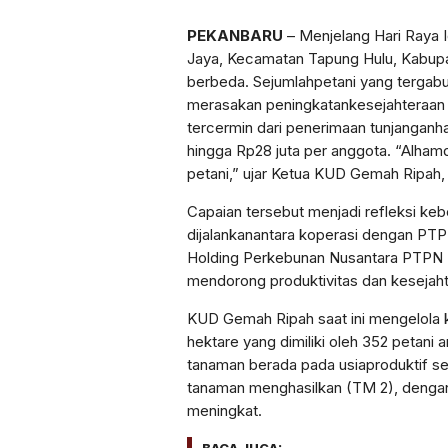
PEKANBARU
–
Menjelang
Hari Raya Id
Jaya,
Kecamatan
Tapung
Hulu,
Kabup
berbeda
.
Sejumlah
petani
yang
tergab
merasakan
peningkatan
kesejahteraan
tercermin
dari
penerimaan
tunjangan
ha
hingga
Rp28
juta
per
anggota
.
“Alhamd
petani
,”
ujar
Ketua
KUD Gemah
Ripah
,
Capaian
tersebut
menjadi
refleksi
keb
dijalankan
antara
koperasi
dengan
PTP
Holding Perkebunan Nusantara PTPN I
mendorong
produktivitas
dan
kesejah
KUD Gemah
Ripah
saat
ini
mengelola
hektare
yang
dimiliki
oleh 352
petani
a
tanaman
berada
pada
usia
produktif
se
tanaman
menghasilkan
(TM 2),
denga
meningkat
.