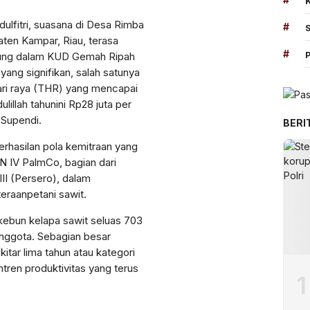
Perbesar
ulfitri,
suasana
di Desa Rimba
#
aten
Kampar, Riau,
terasa
#
ung
dalam
KUD Gemah
Ripah
yang
signifikan
, salah
satunya
ri
raya
(THR) yang
mencapai
ulillah
tahun
ini
Rp28
juta
per
 Supendi.
BERI
erhasilan
pola
kemitraan
yang
N IV
PalmCo
,
bagian
dari
II (Persero),
dalam
teraan
petani
sawit
.
kebun
kelapa
sawit
seluas
703
nggota
. Sebagian
besar
kitar
lima
tahun
atau
kategori
n
tren
produktivitas
yang
terus
1