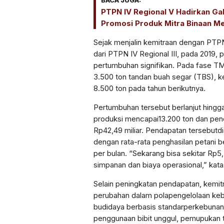
BACA JUGA:
PTPN IV Regional V Hadirkan Ga
Promosi Produk Mitra Binaan Mela
Sejak
menjalin
kemitraan
dengan
PTP
dari
PTPN IV Regional III
,
pada 2019,
p
pertumbuhan
signifikan
. Pada
fase
TM
3.500 ton
tandan
buah
segar (TBS),
k
8.500 ton
pada
tahun
berikutnya
.
Pertumbuhan
tersebut
berlanjut
hingg
produksi
mencapai
13.200 ton
dan
pen
Rp42,49
miliar
.
Pendapatan
tersebut
di
dengan
rata-rata
penghasilan
petani
b
per
bulan
.
“
Sekarang
bisa
sekitar
Rp5
simpanan
dan
biaya
operasional
,” kat
Selain
peningkatan
pendapatan
,
kemit
perubahan
dalam
pola
pengelolaan
ke
budidaya
berbasis
standar
perkebunan
penggunaan
bibit
unggul
,
pemupukan