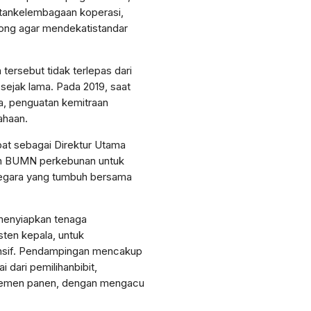
tan
kelembagaan
koperasi
,
rong
agar
mendekati
standar
n
tersebut
tidak
terlepas
dari
sejak
lama. Pada 2019,
saat
a,
penguatan
kemitraan
ahaan
.
bat
sebagai
Direktur
Utama
n
BUMN
perkebunan
untuk
gara yang
tumbuh
bersama
menyiapkan
tenaga
sten
kepala
,
untuk
nsif
.
Pendampingan
mencakup
ai
dari
pemilihan
bibit
,
emen
panen
,
dengan
mengacu