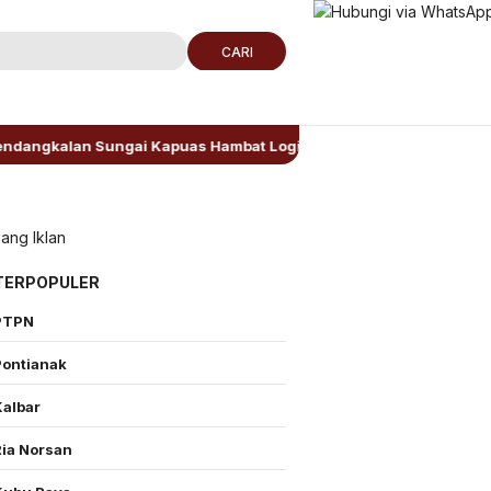
CARI
n Sungai Kapuas Hambat Logistik, Wagub Kalbar Minta Pengerukan
TERPOPULER
PTPN
Pontianak
Kalbar
Ria Norsan