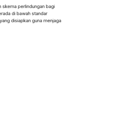
n
skema
perlindungan
bagi
erada
di
bawah
standar
yang
disiapkan
guna
menjaga