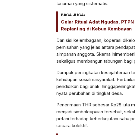
tanaman
yang
sistematis
.
BACA JUGA:
Gelar Ritual Adat Ngudas, PTPN 
Replanting di Kebun Kembayan
Dari
sisi
kelembagaan
,
koperasi
dikelo
pemisahan
yang
jelas
antara
pendapat
simpanan
anggota
. Skema
ini
memberi
sekaligus
membangun
tabungan
bagi
Dampak
peningkatan
kesejahteraan
t
kehidupan
sosial
masyarakat
.
Perbaika
pendidikan
bagi
anak
,
hingga
peningka
nyata
perubahan
di
tingkat
desa
.
Penerimaan
THR
sebesar
Rp28
juta
m
menjadi
simbol
capaian
tersebut
,
sekal
petani
terhadap
keberlanjutan
usaha
p
secara
kolektif
.