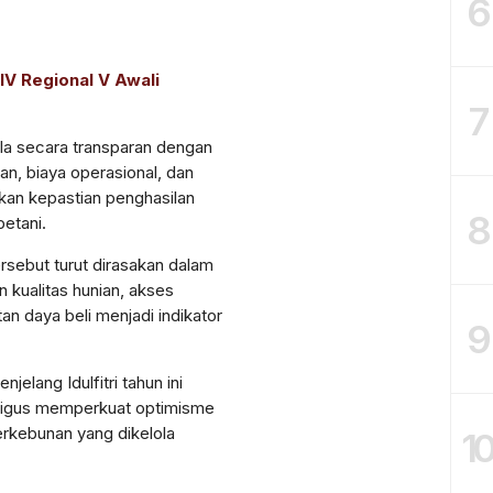
6
IV Regional V Awali
7
la
secara
transparan
dengan
an
,
biaya
operasional
, dan
kan
kepastian
penghasilan
8
petani
.
ersebut
turut
dirasakan
dalam
n
kualitas
hunian
,
akses
tan
daya
beli
menjadi
indikator
9
enjelang
Idulfitri
tahun
ini
igus
memperkuat
optimisme
erkebunan
yang
dikelola
1