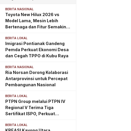
Bara PLTU
BERITA NASIONAL
Toyota New Hilux 2026 vs
Model Lama, Mesin Lebih
Bertenaga dan Fitur Semakin
Lengkap
BERITA LOKAL
Imigrasi Pontianak Gandeng
Pemda Perkuat Ekonomi Desa
dan Cegah TPPO di Kubu Raya
BERITA NASIONAL
Ria Norsan Dorong Kolaborasi
Antarprovinsi untuk Percepat
Pembangunan Nasional
BERITA LOKAL
PTPN Group melalui PTPN IV
Regional V Terima Tiga
Sertifikat ISPO, Perkuat
Komitmen Perkebunan
BERITA LOKAL
Berkelanjutan di Kalimantan
KREASI Kayong Utara