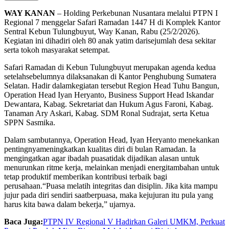
WAY KANAN
–
Holding Perkebunan Nusantara
melalui
PTPN I
Regional 7
menggelar
Safari Ramadan 1447 H di
Komplek
Kantor
Sentral Kebun Tulungbuyut, Way Kanan, Rabu (25/2/2026).
Kegiatan
ini
dihadiri
oleh 80
anak
yatim
dari
sejumlah
desa
sekitar
serta
tokoh
masyarakat
setempat
.
Safari Ramadan di Kebun
Tulungbuyut
merupakan
agenda
kedua
setelah
sebelumnya
dilaksanakan
di Kantor
Penghubung
Sumatera
Selatan. Hadir
dalam
kegiatan
tersebut
Region Head
Tuhu
Bangun,
Operation Head Iyan Heryanto, Business Support Head Iskandar
Dewantara,
Kabag
.
Sekretariat
dan Hukum Agus Faroni,
Kabag
.
Tanaman
Ary Askari,
Kabag
. SDM Ronal
Sudrajat
,
serta
Ketua
SPPN Sasmika.
Dalam
sambutannya
, Operation Head
,
Iyan Heryanto
menekankan
pentingnya
meningkatkan
kualitas
diri
di
bulan
Ramadan. Ia
mengingatkan
agar ibadah
puasa
tidak
dijadikan
alasan
untuk
menurunkan
ritme
kerja
,
melainkan
menjadi
energi
tambahan
untuk
tetap
produktif
memberikan
kontribusi
terbaik
bagi
perusahaan
.
“Puasa
melatih
integritas
dan
disiplin
. Jika
kita
mampu
jujur
pada
diri
sendiri
saat
berpuasa
,
maka
kejujuran
itu
pula yang
harus
kita
bawa
dalam
bekerja
,”
ujarnya
.
Baca Juga:
PTPN IV Regional V Hadirkan Galeri UMKM, Perkuat