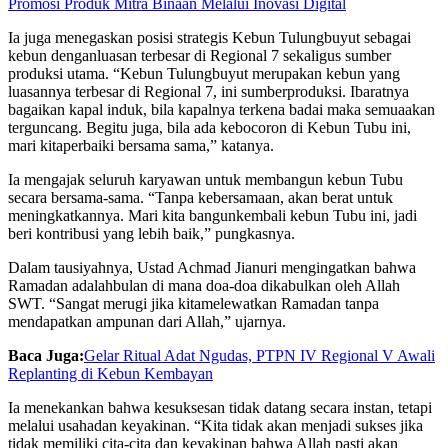
Promosi Produk Mitra Binaan Melalui Inovasi Digital
Ia juga
menegaskan
posisi
strategis
Kebun
Tulungbuyut
sebagai
kebun
dengan
luasan
terbesar
di Regional 7
sekaligus
sumber
produksi
utama
.
“Kebun
Tulungbuyut
merupakan
kebun
yang
luasannya
terbesar
di Regional 7,
ini
sumber
produksi
.
Ibaratnya
bagaikan
kapal
induk
,
bila
kapalnya
terkena
badai
maka
semua
akan
terguncang
.
Begitu
juga,
bila
ada
kebocoron
di Kebun Tubu
ini
,
mari
kita
perbaiki
bersama
sama
,”
katanya
.
Ia
mengajak
seluruh
karyawan
untuk
membangun
kebun
Tubu
secara
bersama-sama
. “
Tanpa
kebersamaan
,
akan
berat
untuk
meningkatkannya
. Mari
kita
bangun
kembali
kebun
Tubu
ini
,
jadi
beri
kontribusi
yang
lebih
baik
,”
pungkasnya
.
Dalam
tausiyahnya
, Ustad Achmad
Jianuri
mengingatkan
bahwa
Ramadan
adalah
bulan
di mana
doa-doa
dikabulkan
oleh Allah
SWT.
“Sangat
merugi
jika
kita
melewatkan
Ramadan
tanpa
mendapatkan
ampunan
dari
Allah,”
ujarnya
.
Baca Juga:
Gelar Ritual Adat Ngudas, PTPN IV Regional V Awali
Replanting di Kebun Kembayan
Ia
menekankan
bahwa
kesuksesan
tidak
datang
secara
instan
,
tetapi
melalui
usaha
dan
keyakinan
. “Kita
tidak
akan
menjadi
sukses
jika
tidak
memiliki
cita-cita
dan
keyakinan
bahwa
Allah
pasti
akan