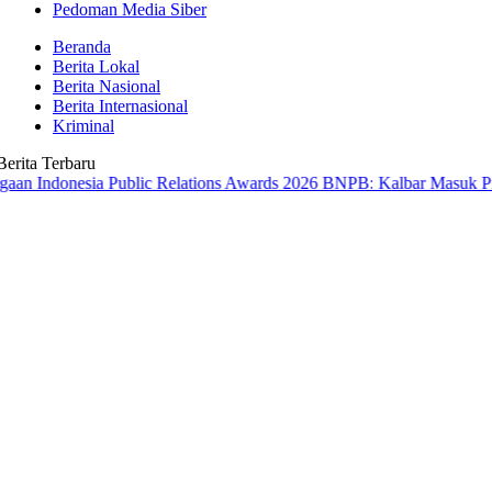
Pedoman Media Siber
Beranda
Berita Lokal
Berita Nasional
Berita Internasional
Kriminal
Berita Terbaru
esia Public Relations Awards 2026
BNPB: Kalbar Masuk Prioritas Na