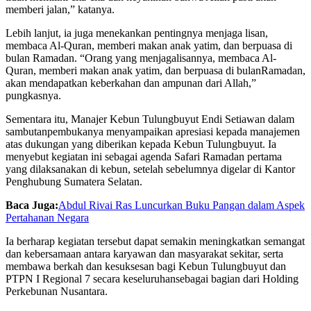
memberi
jalan
,”
katanya
.
Lebih
lanjut
,
ia
juga
menekankan
pentingnya
menjaga
lisan
,
membaca
Al-Quran,
memberi
makan
anak
yatim
, dan
berpuasa
di
bulan
Ramadan. “Orang yang
menjaga
lisannya
,
membaca
Al-
Quran,
memberi
makan
anak
yatim
, dan
berpuasa
di
bulan
Ramadan,
akan
mendapatkan
keberkahan
dan
ampunan
dari
Allah,”
pungkasnya
.
Sementara
itu
,
Manajer
Kebun
Tulungbuyut
Endi Setiawan
dalam
sambutan
pembukanya
menyampaikan
apresiasi
kepada
manajemen
atas
dukungan
yang
diberikan
kepada
Kebun
Tulungbuyut
. Ia
menyebut
kegiatan
ini
sebagai
agenda Safari Ramadan
pertama
yang
dilaksanakan
di
kebun
,
setelah
sebelumnya
digelar
di Kantor
Penghubung
Sumatera Selatan.
Baca Juga:
Abdul Rivai Ras Luncurkan Buku Pangan dalam Aspek
Pertahanan Negara
Ia
berharap
kegiatan
tersebut
dapat
semakin
meningkatkan
semangat
dan
kebersamaan
antara
karyawan
dan
masyarakat
sekitar
,
serta
membawa
berkah
dan
kesuksesan
bagi
Kebun
Tulungbuyut
dan
PTPN I Regional 7
secara
keseluruhan
sebagai
bagian
dari
Holding
Perkebunan Nusantara.