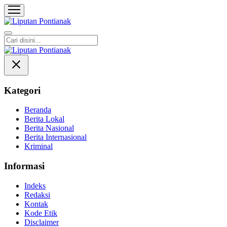
Liputan Pontianak
Berita Terkini dan TerUpdate
Kategori
Beranda
Berita Lokal
Berita Nasional
Berita Internasional
Kriminal
Informasi
Indeks
Redaksi
Kontak
Kode Etik
Disclaimer