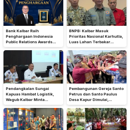
Bank Kalbar Raih
BNPB: Kalbar Masuk
Penghargaan Indonesia
Prioritas Nasional Karhutla,
Public Relations Awards
Luas Lahan Terbakar
2026
Peringkat Keempat
Pendangkalan Sungai
Pembangunan Gereja Santo
Kapuas Hambat Logistik,
Petrus dan Santo Paulus
Wagub Kalbar Minta
Desa Kapur Dimulai,
Pengerukan Diprioritaskan
Pemkab Kubu Raya Siapkan
Akses Jalan