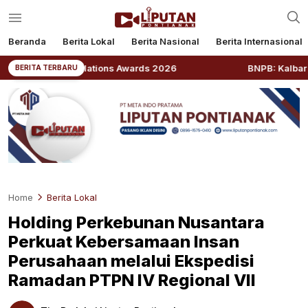
Beranda
Berita Lokal
Berita Nasional
Berita Internasional
c Relations Awards 2026
BNPB: Kalbar Masuk Priorita
BERITA TERBARU
Home
Berita Lokal
Holding Perkebunan Nusantara
Perkuat Kebersamaan Insan
Perusahaan melalui Ekspedisi
Ramadan PTPN IV Regional VII