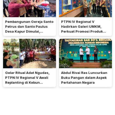
Pembangunan Gereja Santo
PTPN IV Regional V
Petrus dan Santo Paulus
Hadirkan Galeri UMKM,
Desa Kapur Dimulai,
Perkuat Promosi Produk
Pemkab Kubu Raya Siapkan
Mitra Binaan Melalui Inovasi
Akses Jalan
Digital
Gelar Ritual Adat Ngudas,
Abdul Rivai Ras Luncurkan
PTPN IV Regional V Awali
Buku Pangan dalam Aspek
Replanting di Kebun
Pertahanan Negara
Kembayan