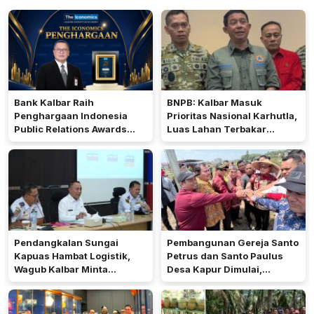
Bank Kalbar Raih
BNPB: Kalbar Masuk
Penghargaan Indonesia
Prioritas Nasional Karhutla,
Public Relations Awards
Luas Lahan Terbakar
2026
Peringkat Keempat
Pendangkalan Sungai
Pembangunan Gereja Santo
Kapuas Hambat Logistik,
Petrus dan Santo Paulus
Wagub Kalbar Minta
Desa Kapur Dimulai,
Pengerukan Diprioritaskan
Pemkab Kubu Raya Siapkan
Akses Jalan