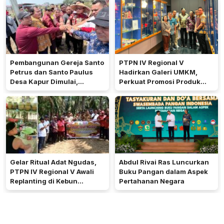
Pembangunan Gereja Santo
PTPN IV Regional V
Petrus dan Santo Paulus
Hadirkan Galeri UMKM,
Desa Kapur Dimulai,
Perkuat Promosi Produk
Pemkab Kubu Raya Siapkan
Mitra Binaan Melalui Inovasi
Akses Jalan
Digital
Gelar Ritual Adat Ngudas,
Abdul Rivai Ras Luncurkan
PTPN IV Regional V Awali
Buku Pangan dalam Aspek
Replanting di Kebun
Pertahanan Negara
Kembayan