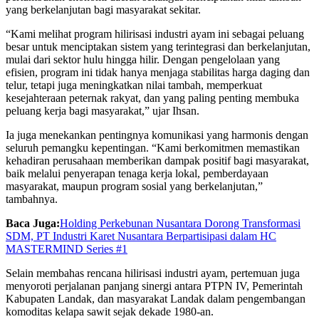
yang berkelanjutan bagi masyarakat sekitar.
“Kami melihat program hilirisasi industri ayam ini sebagai peluang
besar untuk menciptakan sistem yang terintegrasi dan berkelanjutan,
mulai dari sektor hulu hingga hilir. Dengan pengelolaan yang
efisien, program ini tidak hanya menjaga stabilitas harga daging dan
telur, tetapi juga meningkatkan nilai tambah, memperkuat
kesejahteraan peternak rakyat, dan yang paling penting membuka
peluang kerja bagi masyarakat,” ujar Ihsan.
Ia juga menekankan pentingnya komunikasi yang harmonis dengan
seluruh pemangku kepentingan. “Kami berkomitmen memastikan
kehadiran perusahaan memberikan dampak positif bagi masyarakat,
baik melalui penyerapan tenaga kerja lokal, pemberdayaan
masyarakat, maupun program sosial yang berkelanjutan,”
tambahnya.
Baca Juga:
Holding Perkebunan Nusantara Dorong Transformasi
SDM, PT Industri Karet Nusantara Berpartisipasi dalam HC
MASTERMIND Series #1
Selain membahas rencana hilirisasi industri ayam, pertemuan juga
menyoroti perjalanan panjang sinergi antara PTPN IV, Pemerintah
Kabupaten Landak, dan masyarakat Landak dalam pengembangan
komoditas kelapa sawit sejak dekade 1980-an.