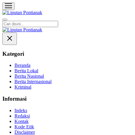
Liputan Pontianak
Berita Terkini dan TerUpdate
Kategori
Beranda
Berita Lokal
Berita Nasional
Berita Internasional
Kriminal
Informasi
Indeks
Redaksi
Kontak
Kode Etik
Disclaimer