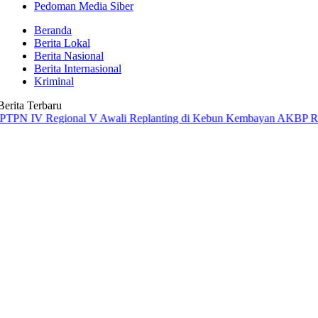
Pedoman Media Siber
Beranda
Berita Lokal
Berita Nasional
Berita Internasional
Kriminal
Berita Terbaru
 Regional V Awali Replanting di Kebun Kembayan
AKBP Rensa S. Akta