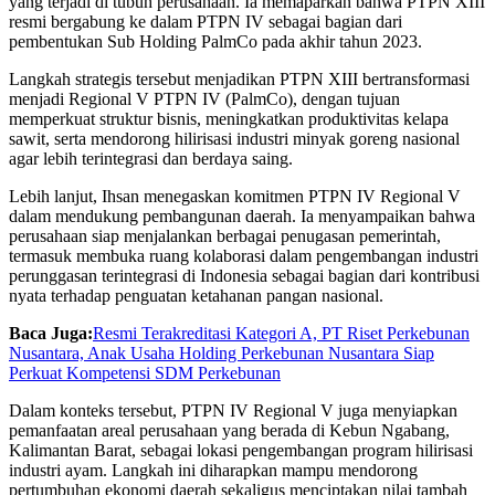
yang terjadi di tubuh perusahaan. Ia memaparkan bahwa PTPN XIII
resmi bergabung ke dalam PTPN IV sebagai bagian dari
pembentukan Sub Holding PalmCo pada akhir tahun 2023.
Langkah strategis tersebut menjadikan PTPN XIII bertransformasi
menjadi Regional V PTPN IV (PalmCo), dengan tujuan
memperkuat struktur bisnis, meningkatkan produktivitas kelapa
sawit, serta mendorong hilirisasi industri minyak goreng nasional
agar lebih terintegrasi dan berdaya saing.
Lebih lanjut, Ihsan menegaskan komitmen PTPN IV Regional V
dalam mendukung pembangunan daerah. Ia menyampaikan bahwa
perusahaan siap menjalankan berbagai penugasan pemerintah,
termasuk membuka ruang kolaborasi dalam pengembangan industri
perunggasan terintegrasi di Indonesia sebagai bagian dari kontribusi
nyata terhadap penguatan ketahanan pangan nasional.
Baca Juga:
Resmi Terakreditasi Kategori A, PT Riset Perkebunan
Nusantara, Anak Usaha Holding Perkebunan Nusantara Siap
Perkuat Kompetensi SDM Perkebunan
Dalam konteks tersebut, PTPN IV Regional V juga menyiapkan
pemanfaatan areal perusahaan yang berada di Kebun Ngabang,
Kalimantan Barat, sebagai lokasi pengembangan program hilirisasi
industri ayam. Langkah ini diharapkan mampu mendorong
pertumbuhan ekonomi daerah sekaligus menciptakan nilai tambah