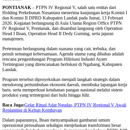
PONTIANAK
– PTPN IV Regional V, salah satu entitas dari
Holding Perkebunan Nusantara menerima kunjungan kerja Komisi I
dan Komisi II DPRD Kabupaten Landak pada Jumat, 13 Februari
2026. Kegiatan berlangsung di Aula Utama Region Office PTPN
IV Regional V, Pontianak, dan disambut langsung oleh Operation
Head I Ihsan, Operation Head II Dedy Gurning, serta jajaran
manajemen.
Pertemuan berlangsung dalam suasana yang cair, terbuka, dan
penuh semangat kebersamaan. Agenda utama yang dibahas adalah
rencana pengembangan Program Hilirisasi Industri Ayam
Terintegrasi yang direncanakan berlokasi di Ngabang, Kabupaten
Landak.
Program tersebut diproyeksikan menjadi langkah strategis dalam
mendorong pertumbuhan ekonomi daerah, membuka lapangan kerja
baru, serta memperkuat ketahanan pangan nasional melalui sistem
produksi yang terintegrasi dari hulu hingga hilir.
Baca Juga:
Gelar Ritual Adat Ngudas, PTPN IV Regional V Awali
Replanting di Kebun Kembayan
Dalam paparannya, Ihsan menyampaikan gambaran umum
operasional perusahaan sekaligus menjelaskan transformasi besar