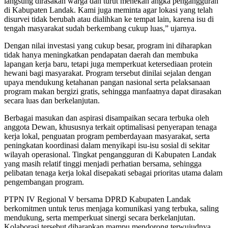
langsung dirasakan warga dan turut menekan angka pengangguran
di Kabupaten Landak. Kami juga meminta agar lokasi yang telah
disurvei tidak berubah atau dialihkan ke tempat lain, karena isu di
tengah masyarakat sudah berkembang cukup luas,” ujarnya.
Dengan nilai investasi yang cukup besar, program ini diharapkan
tidak hanya meningkatkan pendapatan daerah dan membuka
lapangan kerja baru, tetapi juga memperkuat ketersediaan protein
hewani bagi masyarakat. Program tersebut dinilai sejalan dengan
upaya mendukung ketahanan pangan nasional serta pelaksanaan
program makan bergizi gratis, sehingga manfaatnya dapat dirasakan
secara luas dan berkelanjutan.
Berbagai masukan dan aspirasi disampaikan secara terbuka oleh
anggota Dewan, khususnya terkait optimalisasi penyerapan tenaga
kerja lokal, penguatan program pemberdayaan masyarakat, serta
peningkatan koordinasi dalam menyikapi isu-isu sosial di sekitar
wilayah operasional. Tingkat pengangguran di Kabupaten Landak
yang masih relatif tinggi menjadi perhatian bersama, sehingga
pelibatan tenaga kerja lokal disepakati sebagai prioritas utama dalam
pengembangan program.
PTPN IV Regional V bersama DPRD Kabupaten Landak
berkomitmen untuk terus menjaga komunikasi yang terbuka, saling
mendukung, serta memperkuat sinergi secara berkelanjutan.
Kolaborasi tersebut diharapkan mampu mendorong terwujudnya