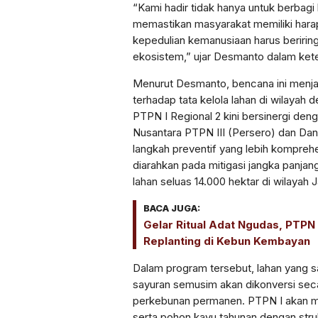
“Kami hadir tidak hanya untuk berbagi 
memastikan masyarakat memiliki hara
kepedulian kemanusiaan harus beririn
ekosistem,” ujar Desmanto dalam kete
Menurut Desmanto, bencana ini menj
terhadap tata kelola lahan di wilayah 
PTPN I Regional 2 kini bersinergi de
Nusantara PTPN III (Persero) dan Dan
langkah preventif yang lebih komprehe
diarahkan pada mitigasi jangka panjang
lahan seluas 14.000 hektar di wilayah
BACA JUGA:
Gelar Ritual Adat Ngudas, PTPN 
Replanting di Kebun Kembayan
Dalam program tersebut, lahan yang sa
sayuran semusim akan dikonversi sec
perkebunan permanen. PTPN I akan m
serta pohon kayu tahunan dengan stru