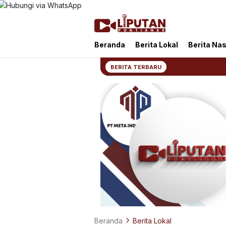
Liputan Pontianak
Berita Terkini dan TerUpdate
Beranda
Berita Lokal
Berita Nas
BERITA TERBARU
Beranda
Berita Lokal