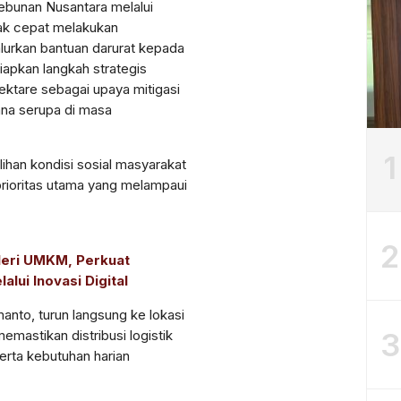
ebunan Nusantara melalui
rak cepat melakukan
lurkan bantuan darurat kepada
iapkan langkah strategis
hektare sebagai upaya mitigasi
na serupa di masa
1
an kondisi sosial masyarakat
rioritas utama yang melampaui
2
leri UMKM, Perkuat
lui Inovasi Digital
nto, turun langsung ke lokasi
3
emastikan distribusi logistik
erta kebutuhan harian