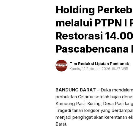
Holding Perke
melalui PTPN I 
Restorasi 14.0
Pascabencana 
Tim Redaksi Liputan Pontianak
Kamis, 12 Februari 2026 16:27 WIB
BANDUNG BARAT
– Duka mendalam 
perbukitan Cisarua setelah hujan der
Kampung Pasir Kuning, Desa Pasirlangu,
Tragedi tanah longsor yang berdampak
menjadi pengingat akan kerentanan ek
Barat.