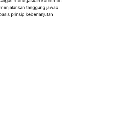
sekaligus menegaskan komitmen
 menjalankan tanggung jawab
asis prinsip keberlanjutan