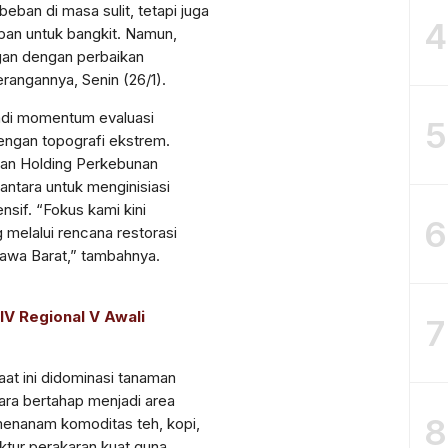
beban di masa sulit, tetapi juga
4
pan untuk bangkit. Namun,
gan dengan perbaikan
rangannya, Senin (26/1).
adi momentum evaluasi
5
dengan topografi ekstrem.
ngan Holding Perkebunan
antara untuk menginisiasi
nsif. “Fokus kami kini
6
 melalui rencana restorasi
 Jawa Barat,” tambahnya.
IV Regional V Awali
7
at ini didominasi tanaman
ara bertahap menjadi area
8
enanam komoditas teh, kopi,
ktur perakaran kuat guna