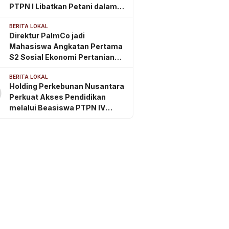
PTPN I Libatkan Petani dalam
Rantai Pasok Tembakau Ekspor
BERITA LOKAL
Direktur PalmCo jadi
Mahasiswa Angkatan Pertama
S2 Sosial Ekonomi Pertanian
ITSI
BERITA LOKAL
Holding Perkebunan Nusantara
0
Perkuat Akses Pendidikan
melalui Beasiswa PTPN IV
Regional 2