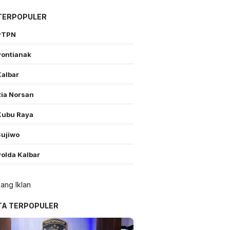
TERPOPULER
PTPN
Pontianak
Kalbar
Ria Norsan
Kubu Raya
Sujiwo
Polda Kalbar
TA TERPOPULER