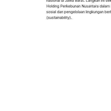
nasional di Jawa Barat. Langkah ini 
Holding Perkebunan Nusantara dalam
sosial dan pengelolaan lingkungan berb
(sustainability).