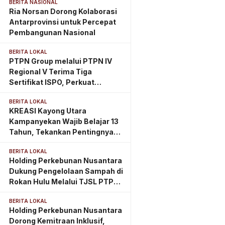
BERITA NASIONAL
Ria Norsan Dorong Kolaborasi
Antarprovinsi untuk Percepat
Pembangunan Nasional
BERITA LOKAL
PTPN Group melalui PTPN IV
Regional V Terima Tiga
Sertifikat ISPO, Perkuat
Komitmen Perkebunan
BERITA LOKAL
Berkelanjutan di Kalimantan
KREASI Kayong Utara
Timur
Kampanyekan Wajib Belajar 13
Tahun, Tekankan Pentingnya
PAUD Berkualitas Sejak Usia
BERITA LOKAL
Dini
Holding Perkebunan Nusantara
Dukung Pengelolaan Sampah di
Rokan Hulu Melalui TJSL PTPN
IV Regional III
BERITA LOKAL
Holding Perkebunan Nusantara
Dorong Kemitraan Inklusif,