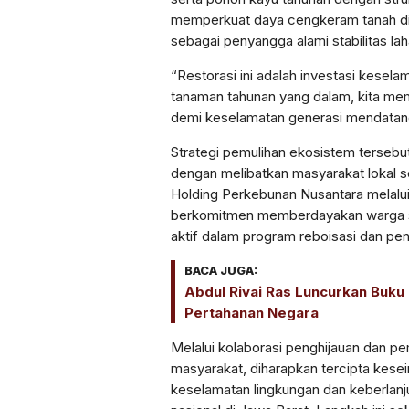
memperkuat daya cengkeram tanah di
sebagai penyangga alami stabilitas lah
“Restorasi ini adalah investasi kesel
tanaman tahunan yang dalam, kita me
demi keselamatan generasi mendatang
Strategi pemulihan ekosistem tersebut
dengan melibatkan masyarakat lokal se
Holding Perkebunan Nusantara melalui
berkomitmen memberdayakan warga se
aktif dalam program reboisasi dan pen
BACA JUGA:
Abdul Rivai Ras Luncurkan Buk
Pertahanan Negara
Melalui kolaborasi penghijauan dan 
masyarakat, diharapkan tercipta kese
keselamatan lingkungan dan keberlan