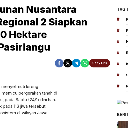
bunan Nusantara
TAG 
Regional 2 Siapkan
#
#
00 Hektare
#
Pasirlangu
#
#
Copy Link
#
Perbesar
#
menyelimuti lereng
as memicu pergerakan tanah di
 pada Sabtu (24/1) dini hari.
 pada 113 jiwa tersebut
osistem di wilayah Jawa
BERI