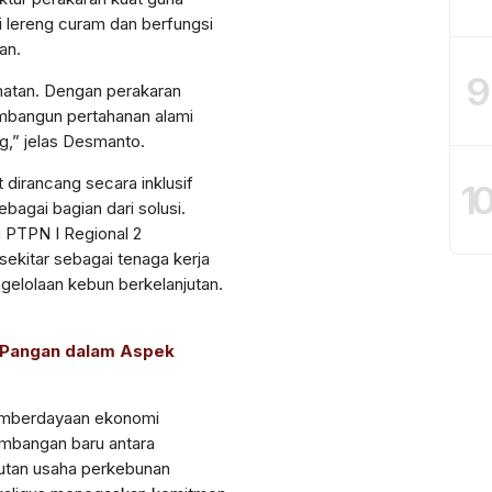
 lereng curam dan berfungsi
an.
9
amatan. Dengan perakaran
mbangun pertahanan alami
,” jelas Desmanto.
 dirancang secara inklusif
1
bagai bagian dari solusi.
 PTPN I Regional 2
kitar sebagai tenaga kerja
gelolaan kebun berkelanjutan.
u Pangan dalam Aspek
pemberdayaan ekonomi
imbangan baru antara
jutan usaha perkebunan