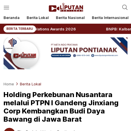
Beranda
Berita Lokal
Berita Nasional
Berita Internasional
c Relations Awards 2026
BNPB: Kalbar Masuk Prioritas
BERITA TERBARU
Home
Berita Lokal
Holding Perkebunan Nusantara
melalui PTPN I Gandeng Jinxiang
Corp Kembangkan Budi Daya
Bawang di Jawa Barat