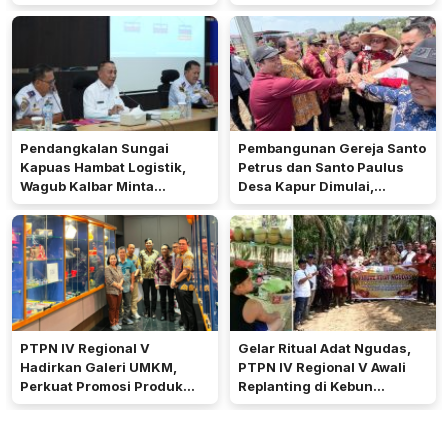
2026
Peringkat Keempat
Pendangkalan Sungai
Pembangunan Gereja Santo
Kapuas Hambat Logistik,
Petrus dan Santo Paulus
Wagub Kalbar Minta
Desa Kapur Dimulai,
Pengerukan Diprioritaskan
Pemkab Kubu Raya Siapkan
Akses Jalan
PTPN IV Regional V
Gelar Ritual Adat Ngudas,
Hadirkan Galeri UMKM,
PTPN IV Regional V Awali
Perkuat Promosi Produk
Replanting di Kebun
Mitra Binaan Melalui Inovasi
Kembayan
Digital