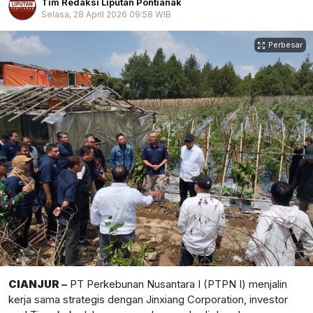
Tim Redaksi Liputan Pontianak
Selasa, 28 April 2026 09:58 WIB
Perbesar
CIANJUR
–
PT Perkebunan Nusantara I (PTPN I) menjalin
kerja sama strategis dengan Jinxiang Corporation, investor