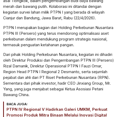
asal Tiongkok, dalam pengembangan budi daya bawang
merah dan bawang putih. Kolaborasi ini ditandai dengan
kegiatan survei lahan milik PTPN I yang berada di wilayah
Cianjur dan Bandung, Jawa Barat, Rabu (22/4/2026).
PTPN I merupakan bagian dari Holding Perkebunan Nusantara
PTPN III (Persero)
yang terus mendorong optimalisasi aset
perkebunan dalam mendukung program strategis nasional,
termasuk penguatan ketahanan pangan.
Dari pihak Holding Perkebunan Nusantara, kegiatan ini dihadiri
oleh Direktur Produksi dan Pengembangan PTPN III (Persero)
Rizal Damanik, Direktur Operasional PTPN I Fauzi Omar,
Region Head PTPN I Regional 2 Desmanto, serta sejumlah
pejabat dan ahli dari PT Riset Perkebunan Nusantara (RPN).
Sementara dari pihak investor, hadir CEO Jinxiang Group, Mr.
Yang, yang juga menjabat sebagai Ketua Asosiasi Petani
Bawang China.
BACA JUGA:
PTPN IV Regional V Hadirkan Galeri UMKM, Perkuat
Promosi Produk Mitra Binaan Melalui Inovasi Digital