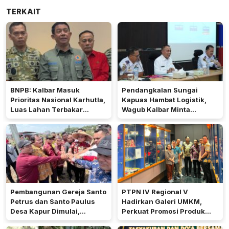
TERKAIT
BNPB: Kalbar Masuk
Pendangkalan Sungai
Prioritas Nasional Karhutla,
Kapuas Hambat Logistik,
Luas Lahan Terbakar
Wagub Kalbar Minta
Peringkat Keempat
Pengerukan Diprioritaskan
Pembangunan Gereja Santo
PTPN IV Regional V
Petrus dan Santo Paulus
Hadirkan Galeri UMKM,
Desa Kapur Dimulai,
Perkuat Promosi Produk
Pemkab Kubu Raya Siapkan
Mitra Binaan Melalui Inovasi