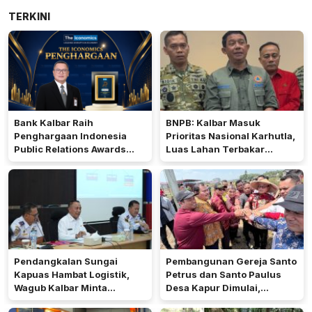
TERKINI
Bank Kalbar Raih
BNPB: Kalbar Masuk
Penghargaan Indonesia
Prioritas Nasional Karhutla,
Public Relations Awards
Luas Lahan Terbakar
2026
Peringkat Keempat
Pendangkalan Sungai
Pembangunan Gereja Santo
Kapuas Hambat Logistik,
Petrus dan Santo Paulus
Wagub Kalbar Minta
Desa Kapur Dimulai,
Pengerukan Diprioritaskan
Pemkab Kubu Raya Siapkan