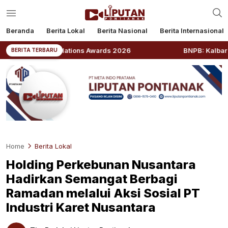
Beranda
Berita Lokal
Berita Nasional
Berita Internasional
blic Relations Awards 2026
BNPB: Kalbar Masuk Priori
BERITA TERBARU
Home
Berita Lokal
Holding Perkebunan Nusantara
Hadirkan Semangat Berbagi
Ramadan melalui Aksi Sosial PT
Industri Karet Nusantara