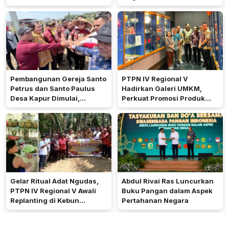
Peringkat Keempat
Pengerukan Diprioritaskan
Pembangunan Gereja Santo
PTPN IV Regional V
Petrus dan Santo Paulus
Hadirkan Galeri UMKM,
Desa Kapur Dimulai,
Perkuat Promosi Produk
Pemkab Kubu Raya Siapkan
Mitra Binaan Melalui Inovasi
Akses Jalan
Digital
Gelar Ritual Adat Ngudas,
Abdul Rivai Ras Luncurkan
PTPN IV Regional V Awali
Buku Pangan dalam Aspek
Replanting di Kebun
Pertahanan Negara
Kembayan