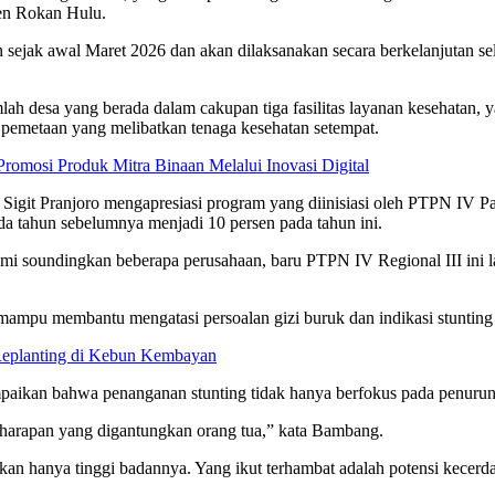
ten Rokan Hulu.
lan sejak awal Maret 2026 dan akan dilaksanakan secara berkelanjutan 
umlah desa yang berada dalam cakupan tiga fasilitas layanan kesehata
pemetaan yang melibatkan tenaga kesehatan setempat.
mosi Produk Mitra Binaan Melalui Inovasi Digital
git Pranjoro mengapresiasi program yang diinisiasi oleh PTPN IV Pal
da tahun sebelumnya menjadi 10 persen pada tahun ini.
ami soundingkan beberapa perusahaan, baru PTPN IV Regional III ini l
 mampu membantu mengatasi persoalan gizi buruk dan indikasi stunting 
Replanting di Kebun Kembayan
kan bahwa penanganan stunting tidak hanya berfokus pada penurunan 
 harapan yang digantungkan orang tua,” kata Bambang.
an hanya tinggi badannya. Yang ikut terhambat adalah potensi kecerd