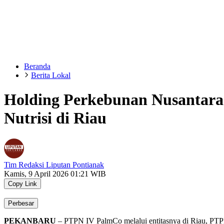
Beranda
Berita Lokal
Holding Perkebunan Nusantara
Nutrisi di Riau
Tim Redaksi Liputan Pontianak
Kamis, 9 April 2026 01:21 WIB
Copy Link
Perbesar
PEKANBARU
– PTPN IV PalmCo melalui entitasnya di Riau, PTPN