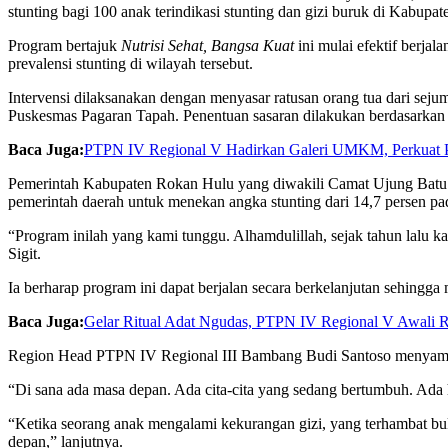
stunting bagi 100 anak terindikasi stunting dan gizi buruk di Kabupa
Program bertajuk
Nutrisi Sehat, Bangsa Kuat
ini mulai efektif berja
prevalensi stunting di wilayah tersebut.
Intervensi dilaksanakan dengan menyasar ratusan orang tua dari sej
Puskesmas Pagaran Tapah. Penentuan sasaran dilakukan berdasarkan 
Baca Juga:
PTPN IV Regional V Hadirkan Galeri UMKM, Perkuat Pro
Pemerintah Kabupaten Rokan Hulu yang diwakili Camat Ujung Batu Si
pemerintah daerah untuk menekan angka stunting dari 14,7 persen pa
“Program inilah yang kami tunggu. Alhamdulillah, sejak tahun lalu k
Sigit.
Ia berharap program ini dapat berjalan secara berkelanjutan sehingga
Baca Juga:
Gelar Ritual Adat Ngudas, PTPN IV Regional V Awali 
Region Head PTPN IV Regional III Bambang Budi Santoso menyampai
“Di sana ada masa depan. Ada cita-cita yang sedang bertumbuh. Ada
“Ketika seorang anak mengalami kekurangan gizi, yang terhambat buk
depan,” lanjutnya.