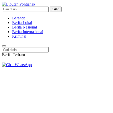
CARI
Liputan Pontianak
Berita Terkini dan TerUpdate
Beranda
Berita Lokal
Berita Nasional
Berita Internasional
Kriminal
Berita Terbaru