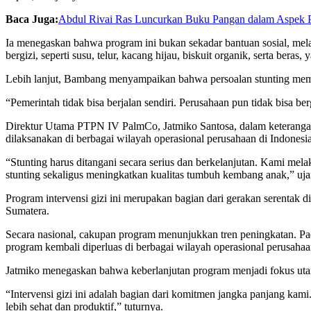
Baca Juga:
Abdul Rivai Ras Luncurkan Buku Pangan dalam Aspek 
Ia menegaskan bahwa program ini bukan sekadar bantuan sosial, mel
bergizi, seperti susu, telur, kacang hijau, biskuit organik, serta beras
Lebih lanjut, Bambang menyampaikan bahwa persoalan stunting memer
“Pemerintah tidak bisa berjalan sendiri. Perusahaan pun tidak bisa be
Direktur Utama PTPN IV PalmCo, Jatmiko Santosa, dalam keterangan 
dilaksanakan di berbagai wilayah operasional perusahaan di Indonesia
“Stunting harus ditangani secara serius dan berkelanjutan. Kami mel
stunting sekaligus meningkatkan kualitas tumbuh kembang anak,” uja
Program intervensi gizi ini merupakan bagian dari gerakan serentak
Sumatera.
Secara nasional, cakupan program menunjukkan tren peningkatan. P
program kembali diperluas di berbagai wilayah operasional perusahaa
Jatmiko menegaskan bahwa keberlanjutan program menjadi fokus ut
“Intervensi gizi ini adalah bagian dari komitmen jangka panjang kam
lebih sehat dan produktif,” tuturnya.