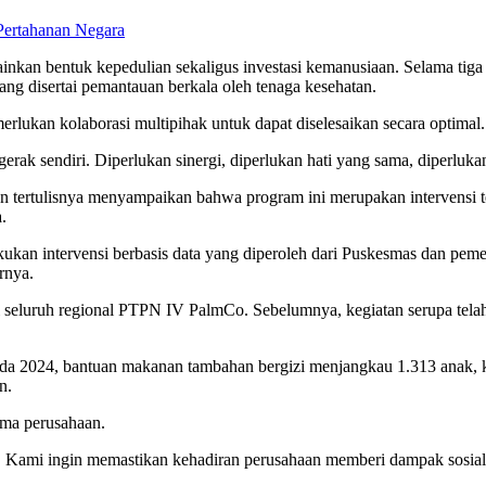
Pertahanan Negara
ainkan bentuk kepedulian sekaligus investasi kemanusiaan. Selama ti
, yang disertai pemantauan berkala oleh tenaga kesehatan.
lukan kolaborasi multipihak untuk dapat diselesaikan secara optimal.
rgerak sendiri. Diperlukan sinergi, diperlukan hati yang sama, diperlu
tertulisnya menyampaikan bahwa program ini merupakan intervensi te
.
akukan intervensi berbasis data yang diperoleh dari Puskesmas dan pem
rnya.
 di seluruh regional PTPN IV PalmCo. Sebelumnya, kegiatan serupa tela
ada 2024, bantuan makanan tambahan bergizi menjangkau 1.313 anak,
n.
ama perusahaan.
i. Kami ingin memastikan kehadiran perusahaan memberi dampak sosial 