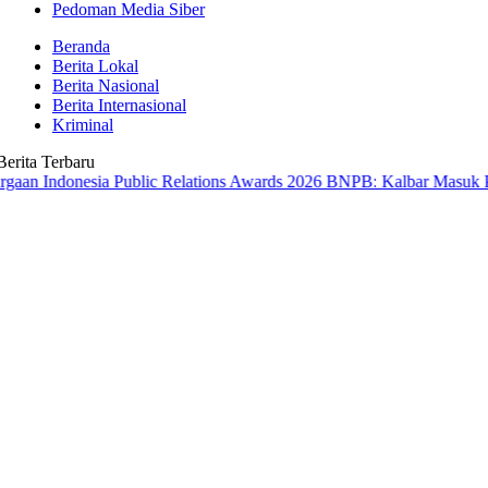
Pedoman Media Siber
Beranda
Berita Lokal
Berita Nasional
Berita Internasional
Kriminal
Berita Terbaru
nesia Public Relations Awards 2026
BNPB: Kalbar Masuk Prioritas Na