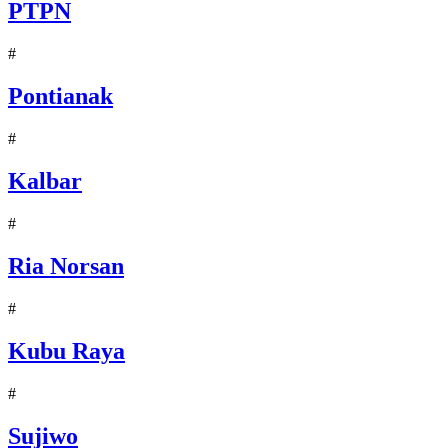
PTPN
#
Pontianak
#
Kalbar
#
Ria Norsan
#
Kubu Raya
#
Sujiwo