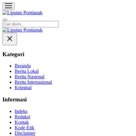
Liputan Pontianak
Berita Terkini dan TerUpdate
Kategori
Beranda
Berita Lokal
Berita Nasional
Berita Internasional
Kriminal
Informasi
Indeks
Redaksi
Kontak
Kode Etik
Disclaimer