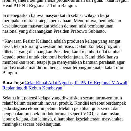
lebih sejahtera dengan aneka produk turunan dari gula,” kata Region
Head PTPN I Regional 7 Tuhu Bangun.
Ia menegaskan bahwa masyarakat di sekitar wilayah kerja
merupakan mitra strategis perusahaan. Menurutnya, peningkatan
kesejahteraan masyarakat sejalan dengan misi pembangunan
nasional yang dicanangkan Presiden Prabowo Subianto.
“Kawasan Pesisir Kalianda adalah produsen kelapa yang sangat
besar, tetapi kurang wawasan hilirisasi. Dalam konteks program
hilirisasi yang dicanangkan Presiden, kami memberi nilai tambah
kepada petani untuk ekonomi berkelanjutan. Kami tidak hanya
memberikan teori, tetapi juga menyerahkan bantuan peralatan agar
fondasi usaha mandiri ini benar-benar terbangun kuat,” kata Tuhu
Bangun.
Baca Juga:
Gelar Ritual Adat Ngudas, PTPN IV Regional V Awali
Replanting di Kebun Kembayan
Selama ini, potensi kelapa yang diwariskan secara turun-temurun
relatif belum tersentuh inovasi produk. Kondisi tersebut berdampak
pada stagnasi ekonomi petani. Melalui pelatihan gula semut dan
pengenalan prospek produk turunan seperti VCO, santan instan,
tepung kelapa, dan lainnya, diharapkan kesejahteraan masyarakat
meningkat secara berkelanjutan.