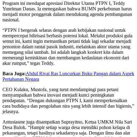
Program ini mendapat apresiasi Direktur Utama PTPN I, Teddy
Yunriman Danas. Ia menegaskan bahwa BUMN perkebunan harus
menjadi motor penggerak dalam mendukung agenda pembangunan
nasional.
“PTPN I bergerak selaras dengan arah kebijakan nasional untuk
mempercepat hilirisasi berbasis potensi lokal. Melalui produksi gula
semut ini, kami ingin memastikan petani tidak lagi sekadar menjadi
penonton dalam rantai pasok industri, melainkan aktor utama yang
memegang nilai tambah. Ini adalah langkah konkret kita dalam
memerangi kemiskinan dan membangun kedaulatan ekonomi dari
akar rumput,” tegas Teddy.
Baca Juga:
Abdul Rivai Ras Luncurkan Buku Pangan dalam Aspek
Pertahanan Negara
CEO Kulaku, Mustofa, yang turut mendampingi para petani
menyampaikan bahwa inovasi menjadi kunci peningkatan
pendapatan. “Dengan dukungan PTPN I, kami memperkenalkan
cara budidaya dan pengolahan nira yang lebih intensif dan higienis,”
jelasnya.
Antusiasme juga disampaikan Suprayitno, Ketua UMKM Nila Sari
Desa Bulok. “Hampir setiap warga desa memiliki pohon kelapa di
pekarangan, tetapi hasilnya sekadarnya saja. Dengan ilmu dan alat