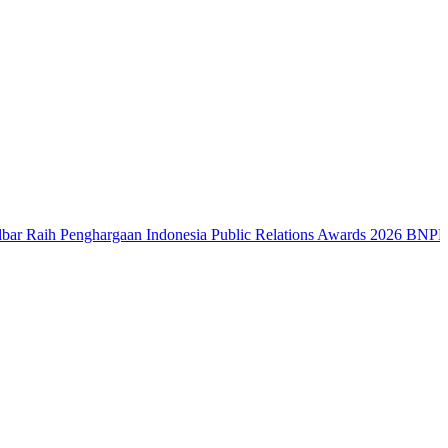
Penghargaan Indonesia Public Relations Awards 2026
BNPB: Kalbar M