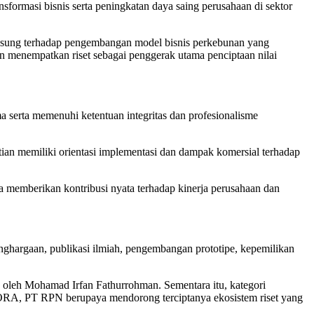
sformasi bisnis serta peningkatan daya saing perusahaan di sektor
gsung terhadap pengembangan model bisnis perkebunan yang
n menempatkan riset sebagai penggerak utama penciptaan nilai
ama serta memenuhi ketentuan integritas dan profesionalisme
an memiliki orientasi implementasi dan dampak komersial terhadap
ta memberikan kontribusi nyata terhadap kinerja perusahaan dan
penghargaan, publikasi ilmiah, pengembangan prototipe, kepemilikan
 oleh Mohamad Irfan Fathurrohman. Sementara itu, kategori
i ORA, PT RPN berupaya mendorong terciptanya ekosistem riset yang