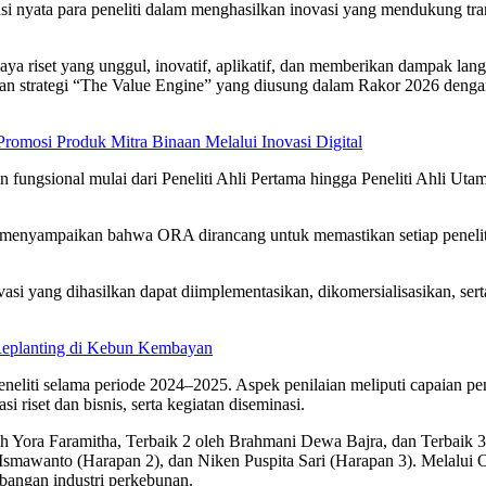
si nyata para peneliti dalam menghasilkan inovasi yang mendukung tran
iset yang unggul, inovatif, aplikatif, dan memberikan dampak lan
atan strategi “The Value Engine” yang diusung dalam Rakor 2026 denga
mosi Produk Mitra Binaan Melalui Inovasi Digital
an fungsional mulai dari Peneliti Ahli Pertama hingga Peneliti Ahli Ut
 menyampaikan bahwa ORA dirancang untuk memastikan setiap peneliti
asi yang dihasilkan dapat diimplementasikan, dikomersialisasikan, ser
Replanting di Kebun Kembayan
 peneliti selama periode 2024–2025. Aspek penilaian meliputi capaian 
i riset dan bisnis, serta kegiatan diseminasi.
eh Yora Faramitha, Terbaik 2 oleh Brahmani Dewa Bajra, dan Terbaik 3
t Ismawanto (Harapan 2), dan Niken Puspita Sari (Harapan 3). Melalu
mbangan industri perkebunan.