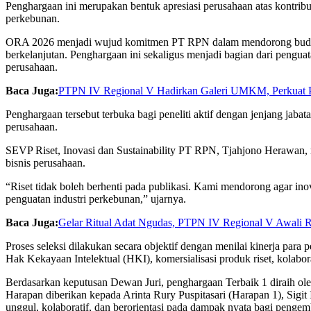
Penghargaan ini merupakan bentuk apresiasi perusahaan atas kontribu
perkebunan.
ORA 2026 menjadi wujud komitmen PT RPN dalam mendorong budaya r
berkelanjutan. Penghargaan ini sekaligus menjadi bagian dari pengu
perusahaan.
Baca Juga:
PTPN IV Regional V Hadirkan Galeri UMKM, Perkuat Pro
Penghargaan tersebut terbuka bagi peneliti aktif dengan jenjang jabat
perusahaan.
SEVP Riset, Inovasi dan Sustainability PT RPN, Tjahjono Herawan,
bisnis perusahaan.
“Riset tidak boleh berhenti pada publikasi. Kami mendorong agar inov
penguatan industri perkebunan,” ujarnya.
Baca Juga:
Gelar Ritual Adat Ngudas, PTPN IV Regional V Awali 
Proses seleksi dilakukan secara objektif dengan menilai kinerja para
Hak Kekayaan Intelektual (HKI), komersialisasi produk riset, kolaboras
Berdasarkan keputusan Dewan Juri, penghargaan Terbaik 1 diraih ol
Harapan diberikan kepada Arinta Rury Puspitasari (Harapan 1), Sigi
unggul, kolaboratif, dan berorientasi pada dampak nyata bagi penge