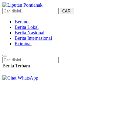
CARI
Liputan Pontianak
Berita Terkini dan TerUpdate
Beranda
Berita Lokal
Berita Nasional
Berita Internasional
Kriminal
Berita Terbaru