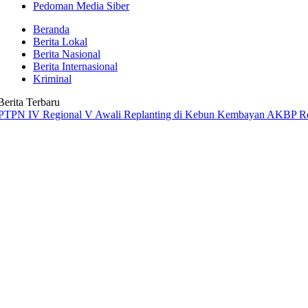
Pedoman Media Siber
Beranda
Berita Lokal
Berita Nasional
Berita Internasional
Kriminal
Berita Terbaru
Regional V Awali Replanting di Kebun Kembayan
AKBP Rensa S. Aktad