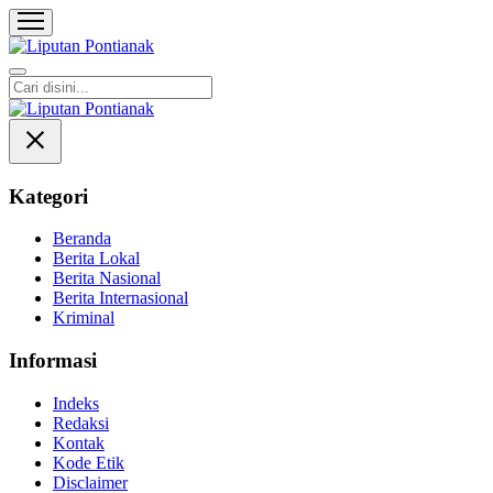
Liputan Pontianak
Berita Terkini dan TerUpdate
Kategori
Beranda
Berita Lokal
Berita Nasional
Berita Internasional
Kriminal
Informasi
Indeks
Redaksi
Kontak
Kode Etik
Disclaimer