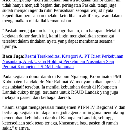
tidak hanya menjadi bagian dari peringatan Paskah, tetapi juga
sudah menjadi agenda rutin Perusahaan sebagai wujud nyata
kepedulian perusahaan melalui keterlibatan aktif karyawan dalam
mengamalkan nilai-nilai kemanusiaan.
“Paskah mengajarkan kasih, pengorbanan, dan harapan. Melalui
kegiatan donor darah ini, kami ingin menghadirkan semangat
tersebut dalam tindakan nyata yang dapat membantu sesama,”
ujarnya.
Baca Juga:
Resmi Terakreditasi Kategori A, PT Riset Perkebunan
Nusantara, Anak Usaha Holding Perkebunan Nusantara Siap
Perkuat Kompetensi SDM Perkebunan
Pada kegiatan donor darah di Kebun Ngabang, Koordinator PMI
Kabupaten Landak, dr. Nur Rahmat W, menyampaikan apresiasi
atas inisiatif tersebut. Ia menilai kebutuhan darah di Kabupaten
Landak cukup tinggi, terutama untuk RSUD Landak yang juga
melayani pasien dari berbagai daerah.
“Kami sangat mengapresiasi manajemen PTPN IV Regional V dan
berharap kegiatan ini dapat menjadi agenda rutin guna mendukung
pemenuhan kebutuhan darah di Kabupaten Landak, sehingga
ketersediaan stok tetap terjaga, khususnya bagi pasien di rumah
sakit,” ujarnya.