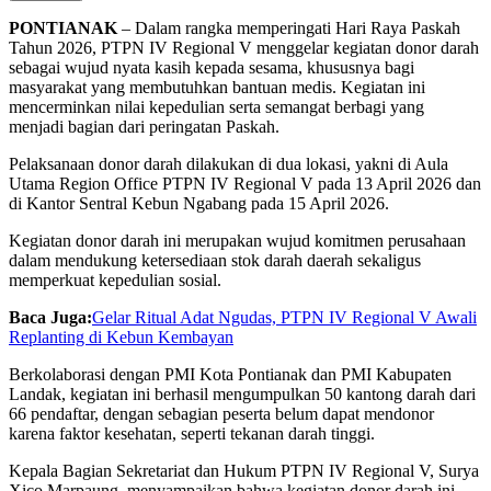
PONTIANAK
– Dalam rangka memperingati Hari Raya Paskah
Tahun 2026, PTPN IV Regional V menggelar kegiatan donor darah
sebagai wujud nyata kasih kepada sesama, khususnya bagi
masyarakat yang membutuhkan bantuan medis. Kegiatan ini
mencerminkan nilai kepedulian serta semangat berbagi yang
menjadi bagian dari peringatan Paskah.
Pelaksanaan donor darah dilakukan di dua lokasi, yakni di Aula
Utama Region Office PTPN IV Regional V pada 13 April 2026 dan
di Kantor Sentral Kebun Ngabang pada 15 April 2026.
Kegiatan donor darah ini merupakan wujud komitmen perusahaan
dalam mendukung ketersediaan stok darah daerah sekaligus
memperkuat kepedulian sosial.
Baca Juga:
Gelar Ritual Adat Ngudas, PTPN IV Regional V Awali
Replanting di Kebun Kembayan
Berkolaborasi dengan PMI Kota Pontianak dan PMI Kabupaten
Landak, kegiatan ini berhasil mengumpulkan 50 kantong darah dari
66 pendaftar, dengan sebagian peserta belum dapat mendonor
karena faktor kesehatan, seperti tekanan darah tinggi.
Kepala Bagian Sekretariat dan Hukum PTPN IV Regional V, Surya
Xico Marpaung, menyampaikan bahwa kegiatan donor darah ini