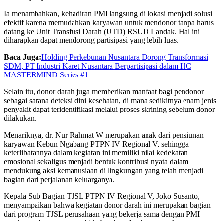
Ia menambahkan, kehadiran PMI langsung di lokasi menjadi solusi
efektif karena memudahkan karyawan untuk mendonor tanpa harus
datang ke Unit Transfusi Darah (UTD) RSUD Landak. Hal ini
diharapkan dapat mendorong partisipasi yang lebih luas.
Baca Juga:
Holding Perkebunan Nusantara Dorong Transformasi
SDM, PT Industri Karet Nusantara Berpartisipasi dalam HC
MASTERMIND Series #1
Selain itu, donor darah juga memberikan manfaat bagi pendonor
sebagai sarana deteksi dini kesehatan, di mana sedikitnya enam jenis
penyakit dapat teridentifikasi melalui proses skrining sebelum donor
dilakukan.
Menariknya, dr. Nur Rahmat W merupakan anak dari pensiunan
karyawan Kebun Ngabang PTPN IV Regional V, sehingga
keterlibatannya dalam kegiatan ini memiliki nilai kedekatan
emosional sekaligus menjadi bentuk kontribusi nyata dalam
mendukung aksi kemanusiaan di lingkungan yang telah menjadi
bagian dari perjalanan keluarganya.
Kepala Sub Bagian TJSL PTPN IV Regional V, Joko Susanto,
menyampaikan bahwa kegiatan donor darah ini merupakan bagian
dari program TJSL perusahaan yang bekerja sama dengan PMI