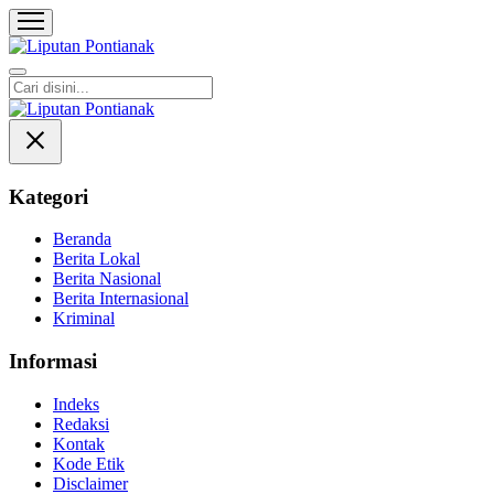
Liputan Pontianak
Berita Terkini dan TerUpdate
Kategori
Beranda
Berita Lokal
Berita Nasional
Berita Internasional
Kriminal
Informasi
Indeks
Redaksi
Kontak
Kode Etik
Disclaimer