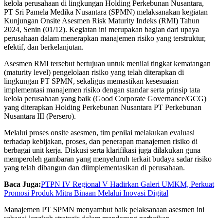
kelola perusahaan di lingkungan Holding Perkebunan Nusantara,
PT Sri Pamela Medika Nusantara (SPMN) melaksanakan kegiatan
Kunjungan Onsite Asesmen Risk Maturity Indeks (RMI) Tahun
2024, Senin (01/12). Kegiatan ini merupakan bagian dari upaya
perusahaan dalam menerapkan manajemen risiko yang terstruktur,
efektif, dan berkelanjutan.
Asesmen RMI tersebut bertujuan untuk menilai tingkat kematangan
(maturity level) pengelolaan risiko yang telah diterapkan di
lingkungan PT SPMN, sekaligus memastikan kesesuaian
implementasi manajemen risiko dengan standar serta prinsip tata
kelola perusahaan yang baik (Good Corporate Governance/GCG)
yang diterapkan Holding Perkebunan Nusantara PT Perkebunan
Nusantara III (Persero).
Melalui proses onsite asesmen, tim penilai melakukan evaluasi
terhadap kebijakan, proses, dan penerapan manajemen risiko di
berbagai unit kerja. Diskusi serta klarifikasi juga dilakukan guna
memperoleh gambaran yang menyeluruh terkait budaya sadar risiko
yang telah dibangun dan diimplementasikan di perusahaan.
Baca Juga:
PTPN IV Regional V Hadirkan Galeri UMKM, Perkuat
Promosi Produk Mitra Binaan Melalui Inovasi Digital
Manajemen PT SPMN menyambut baik pelaksanaan asesmen ini