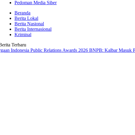
Pedoman Media Siber
Beranda
Berita Lokal
Berita Nasional
Berita Internasional
Kriminal
Berita Terbaru
nesia Public Relations Awards 2026
BNPB: Kalbar Masuk Prioritas Na