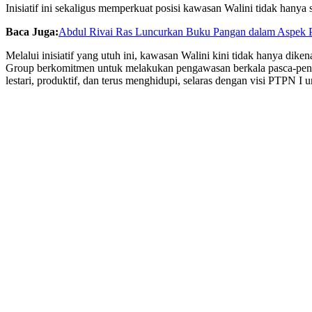
Inisiatif ini sekaligus memperkuat posisi kawasan Walini tidak hanya 
Baca Juga:
Abdul Rivai Ras Luncurkan Buku Pangan dalam Aspek 
Melalui inisiatif yang utuh ini, kawasan Walini kini tidak hanya diken
Group berkomitmen untuk melakukan pengawasan berkala pasca-penan
lestari, produktif, dan terus menghidupi, selaras dengan visi PTPN I