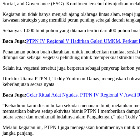
Social, and Governance (ESG). Komitmen tersebut diwujudkan melal
Kegiatan ini tidak hanya menjadi ajang olahraga lintas alam, tetap
kawasan strategis yang memiliki peran penting sebagai daerah tangkap
Sebanyak 1.000 bibit pohon yang ditanam terdiri dari 400 pohon buah
Baca Juga:
PTPN IV Regional V Hadirkan Galeri UMKM, Perkuat Pro
Penanaman pohon buah diarahkan untuk memberikan manfaat sosial d
difungsikan sebagai vegetasi pelindung untuk memperkuat struktur tan
Selain itu, vegetasi tersebut juga berperan sebagai penyerap karbon
Direktur Utama PTPN I, Teddy Yunirman Danas, menegaskan bahwa int
keberlanjutan secara nyata.
Baca Juga:
Gelar Ritual Adat Ngudas, PTPN IV Regional V Awali 
“Kehadiran kami di sini bukan sekadar menanam bibit, melainkan m
memastikan bahwa setiap aktivitas bisnis PTPN I memberikan dampak n
udara segar dan menikmati indahnya alam Pangalengan,” ujar Teddy
Melalui kegiatan ini, PTPN I juga menegaskan komitmennya untuk m
jangka panjang.