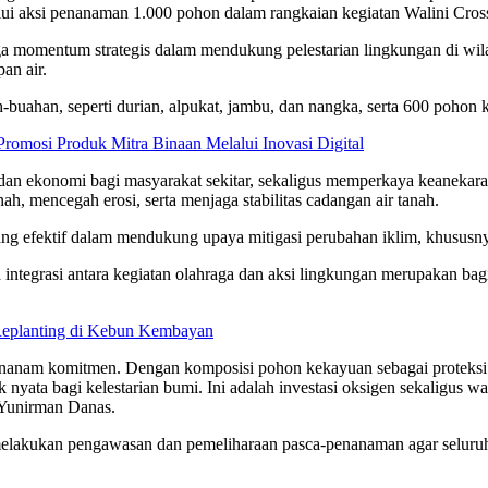
ui aksi penanaman 1.000 pohon dalam rangkaian kegiatan Walini Cros
i juga momentum strategis dalam mendukung pelestarian lingkungan di w
an air.
-buahan, seperti durian, alpukat, jambu, dan nangka, serta 600 pohon
mosi Produk Mitra Binaan Melalui Inovasi Digital
an ekonomi bagi masyarakat sekitar, sekaligus memperkaya keanekarag
ah, mencegah erosi, serta menjaga stabilitas cadangan air tanah.
 yang efektif dalam mendukung upaya mitigasi perubahan iklim, khusus
egrasi antara kegiatan olahraga dan aksi lingkungan merupakan bagian
Replanting di Kebun Kembayan
enanam komitmen. Dengan komposisi pohon kekayuan sebagai proteksi 
yata bagi kelestarian bumi. Ini adalah investasi oksigen sekaligus w
 Yunirman Danas.
elakukan pengawasan dan pemeliharaan pasca-penanaman agar seluruh