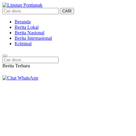
CARI
Liputan Pontianak
Berita Terkini dan TerUpdate
Beranda
Berita Lokal
Berita Nasional
Berita Internasional
Kriminal
Berita Terbaru