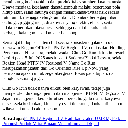
mendukung
kualitas
hidup
dan
produktivitas
sumber
daya
manusia
.
Upaya
menjaga
kesehatan
dapat
ditempuh
melalui
penerapan
pola
hidup
aktif
, salah
satunya
dengan
melakukan
aktivitas
fisik
secara
rutin
untuk
menjaga
kebugaran
tubuh
. Di
antara
berbagai
pilihan
olahraga
, jogging
menjadi
aktivitas
yang
efektif
,
efisien
,
serta
tidak
memerlukan
biaya
besar
sehingga
dapat
dilakukan
oleh
berbagai
kalangan
usia
dan
latar
belakang
.
Semangat
hidup
sehat
tersebut
secara
konsisten
dijalankan
oleh
karyawan
Region Office PTPN IV Regional V,
entitas
dari
Holding
Perkebunan Nusantara
,
melalui
wadah
Club Go Run
. Klub
ini
resmi
berdiri
pada 5 Juli 2025
atas
inisiatif
Sudarma
Bhakti Lessan
,
selaku
Region Head PTPN IV Regional V. Nama
Go Run
merupakan
singkatan
dari
Go Oriented Rise Up Now
, yang
bermakna
ajakan
untuk
segera
bergerak
,
fokus
pada
tujuan
, dan
bangkit
sekarang
juga.
Club Go Run
tidak
hanya
diikuti
oleh
karyawan
,
tetapi
juga
memperoleh
dukungan
penuh
dari
manajemen
PTPN IV Regional V.
Jajaran
manajemen
kerap
turut
serta
berolahraga
bersama
karyawan
di sela-sela
kesibukan
,
khususnya
saat
tidak
menjalankan
dinas
luar
wilayah
atau
pada
akhir
pekan.
Baca Juga:
PTPN IV Regional V Hadirkan Galeri UMKM, Perkuat
Promosi Produk Mitra Binaan Melalui Inovasi Digital