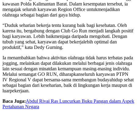
kawasan
Polda Kalimantan Barat. Dalam
kesempatan
tersebut
,
ia
mengajak
seluruh
karyawan
Region Office
untuk
menjadikan
olahraga
sebagai
bagian
dari
gaya
hidup
.
“Duduk
seharian
bekerja
tentu
kurang
baik
bagi
kesehatan
. Oleh
karena
itu
,
bergabung
dengan
Club Go Run
menjadi
langkah
positif
bagi
karyawan
.
Lebih
baik
menjaga
daripada
mengobati
.
Dengan
tubuh
yang
sehat
,
karyawan
dapat
bekerja
lebih
optimal dan
produktif
,” kata Dedy Gurning.
Ia
menambahkan
bahwa
aktivitas
olahraga
tidak
harus
terbatas
pada
jogging,
melainkan
dapat
dilakukan
melalui
berbagai
jenis
olahraga
lain
sesuai
dengan
minat
dan
kemampuan
masing-masing
individu
.
Melalui
semangat
GO RUN
,
diharapkan
seluruh
karyawan
PTPN
IV Regional V
dapat
bersama-sama
membangun
budaya
hidup
sehat
sebagai
bagian
dari
keseharian
,
baik
di
lingkungan
kerja
maupun
di
luar
pekerjaan
.
Baca Juga:
Abdul Rivai Ras Luncurkan Buku Pangan dalam Aspek
Pertahanan Negara