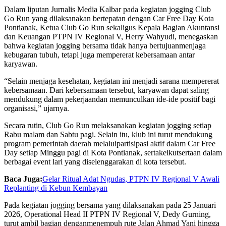
Dalam
liputan
Jurnalis
Media Kalbar pada
kegiatan
jogging Club
Go Run yang
dilaksanakan
bertepatan
dengan
Car Free Day Kota
Pontianak,
Ketua
Club Go Run
sekaligus
Kepala
Bagian
Akuntansi
dan
Keuangan
PTPN IV Regional V, Herry
Wahyudi
,
menegaskan
bahwa
kegiatan
jogging
bersama
tidak
hanya
bertujuan
menjaga
kebugaran
tubuh
,
tetapi
juga
mempererat
kebersamaan
antar
karyawan
.
“Selain
menjaga
kesehatan
,
kegiatan
ini
menjadi
sarana
mempererat
kebersamaan
. Dari
kebersamaan
tersebut
,
karyawan
dapat
saling
mendukung
dalam
pekerjaan
dan
memunculkan
ide-ide
positif
bagi
organisasi
,”
ujarnya
.
Secara
rutin, Club Go Run
melaksanakan
kegiatan
jogging
setiap
Rabu
malam
dan Sabtu
pagi
. Selain
itu
,
klub
ini
turut
mendukung
program
pemerintah
daerah
melalui
partisipasi
aktif
dalam
Car Free
Day
setiap
Minggu
pagi
di Kota Pontianak,
serta
keikutsertaan
dalam
berbagai
event
lari
yang
diselenggarakan
di
kota
tersebut
.
Baca Juga:
Gelar Ritual Adat Ngudas, PTPN IV Regional V Awali
Replanting di Kebun Kembayan
Pada
kegiatan
jogging
bersama
yang
dilaksanakan
pada 25 Januari
2026,
Operational Head II PTPN IV Regional V, Dedy Gurning
,
turut
ambil
bagian
dengan
menempuh
rute
Jalan Ahmad Yani
hingga