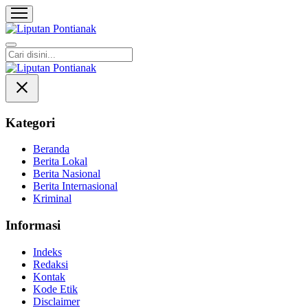
Liputan Pontianak
Berita Terkini dan TerUpdate
Kategori
Beranda
Berita Lokal
Berita Nasional
Berita Internasional
Kriminal
Informasi
Indeks
Redaksi
Kontak
Kode Etik
Disclaimer