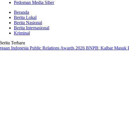
Pedoman Media Siber
Beranda
Berita Lokal
Berita Nasional
Berita Internasional
Kriminal
Berita Terbaru
nesia Public Relations Awards 2026
BNPB: Kalbar Masuk Prioritas Na