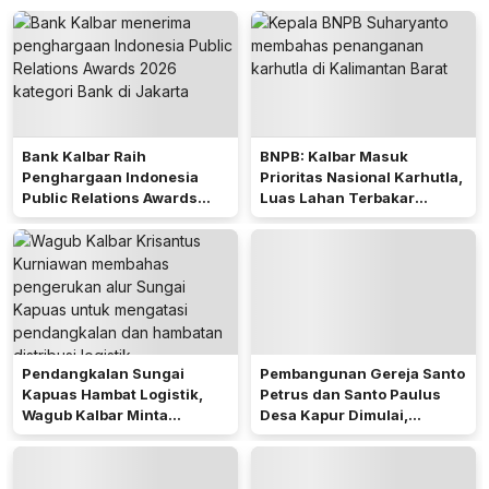
Bank Kalbar Raih
BNPB: Kalbar Masuk
Penghargaan Indonesia
Prioritas Nasional Karhutla,
Public Relations Awards
Luas Lahan Terbakar
2026
Peringkat Keempat
Pendangkalan Sungai
Pembangunan Gereja Santo
Kapuas Hambat Logistik,
Petrus dan Santo Paulus
Wagub Kalbar Minta
Desa Kapur Dimulai,
Pengerukan Diprioritaskan
Pemkab Kubu Raya Siapkan
Akses Jalan