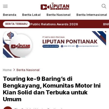
Beranda
Berita Lokal
Berita Nasional
Berita Internasional
ndonesia Public Relations Awards 2026
BNPB: Kalbar
BERITA TERBARU
Home
Berita Nasional
Touring ke-9 Baring’s di
Bengkayang, Komunitas Motor Ini
Kian Solid dan Terbuka untuk
Umum