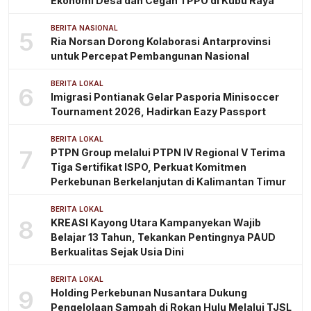
Ekonomi Desa dan Cegah TPPO di Kubu Raya
BERITA NASIONAL
5
Ria Norsan Dorong Kolaborasi Antarprovinsi
untuk Percepat Pembangunan Nasional
BERITA LOKAL
6
Imigrasi Pontianak Gelar Pasporia Minisoccer
Tournament 2026, Hadirkan Eazy Passport
BERITA LOKAL
7
PTPN Group melalui PTPN IV Regional V Terima
Tiga Sertifikat ISPO, Perkuat Komitmen
Perkebunan Berkelanjutan di Kalimantan Timur
BERITA LOKAL
8
KREASI Kayong Utara Kampanyekan Wajib
Belajar 13 Tahun, Tekankan Pentingnya PAUD
Berkualitas Sejak Usia Dini
BERITA LOKAL
9
Holding Perkebunan Nusantara Dukung
Pengelolaan Sampah di Rokan Hulu Melalui TJSL