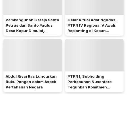
Pembangunan Gereja Santo
Gelar Ritual Adat Ngudas,
Petrus dan Santo Paulus
PTPN IV Regional V Awali
Desa Kapur Dimulai,
Replanting di Kebun
Pemkab Kubu Raya Siapkan
Kembayan
Akses Jalan
Abdul Rivai Ras Luncurkan
PTPN I, Subholding
Buku Pangan dalam Aspek
Perkebunan Nusantara
Pertahanan Negara
Teguhkan Komitmen
sebagai Pilar Kedaulatan
Negara