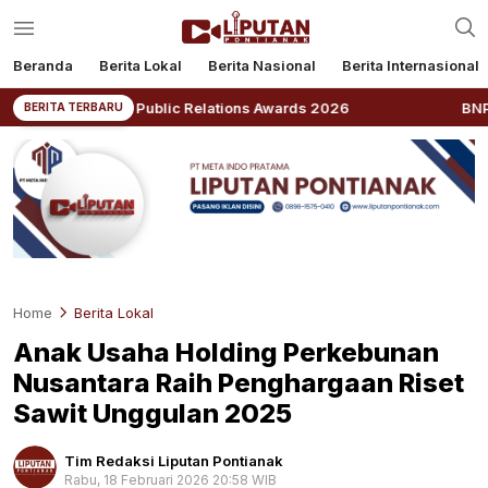
Beranda
Berita Lokal
Berita Nasional
Berita Internasional
Indonesia Public Relations Awards 2026
BNPB: Kalba
BERITA TERBARU
Home
Berita Lokal
Anak Usaha Holding Perkebunan
Nusantara Raih Penghargaan Riset
Sawit Unggulan 2025
Tim Redaksi Liputan Pontianak
Rabu, 18 Februari 2026 20:58 WIB