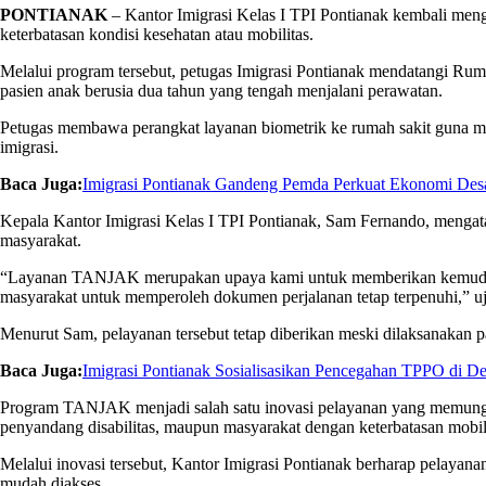
PONTIANAK
– Kantor Imigrasi Kelas I TPI Pontianak kembali men
keterbatasan kondisi kesehatan atau mobilitas.
Melalui program tersebut, petugas Imigrasi Pontianak mendatangi Rum
pasien anak berusia dua tahun yang tengah menjalani perawatan.
Petugas membawa perangkat layanan biometrik ke rumah sakit guna me
imigrasi.
Baca Juga:
Imigrasi Pontianak Gandeng Pemda Perkuat Ekonomi De
Kepala Kantor Imigrasi Kelas I TPI Pontianak, Sam Fernando, menga
masyarakat.
“Layanan TANJAK merupakan upaya kami untuk memberikan kemudahan
masyarakat untuk memperoleh dokumen perjalanan tetap terpenuhi,” uj
Menurut Sam, pelayanan tersebut tetap diberikan meski dilaksanakan 
Baca Juga:
Imigrasi Pontianak Sosialisasikan Pencegahan TPPO di De
Program TANJAK menjadi salah satu inovasi pelayanan yang memungki
penyandang disabilitas, maupun masyarakat dengan keterbatasan mobili
Melalui inovasi tersebut, Kantor Imigrasi Pontianak berharap pelayana
mudah diakses.