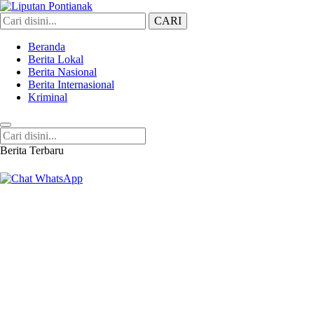
CARI
Liputan Pontianak
Berita Terkini dan TerUpdate
Beranda
Berita Lokal
Berita Nasional
Berita Internasional
Kriminal
Berita Terbaru