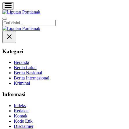
Liputan Pontianak
Berita Terkini dan TerUpdate
Kategori
Beranda
Berita Lokal
Berita Nasional
Berita Internasional
Kriminal
Informasi
Indeks
Redaksi
Kontak
Kode Etik
Disclaimer