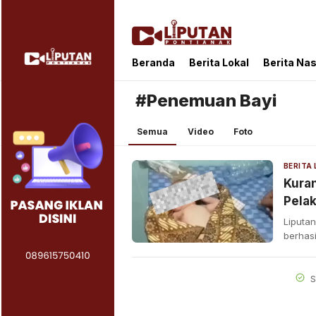
Liputan Pontianak
Berita Terkini dan TerUpdate
Beranda
Berita Lokal
Berita Nas
#Penemuan Bayi
Semua
Video
Foto
BERITA
Kuran
Pela
Liputa
berhas
S