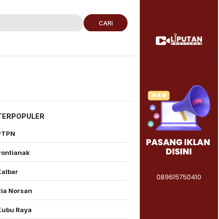
CARI
TERPOPULER
PTPN
Pontianak
Kalbar
Ria Norsan
Kubu Raya