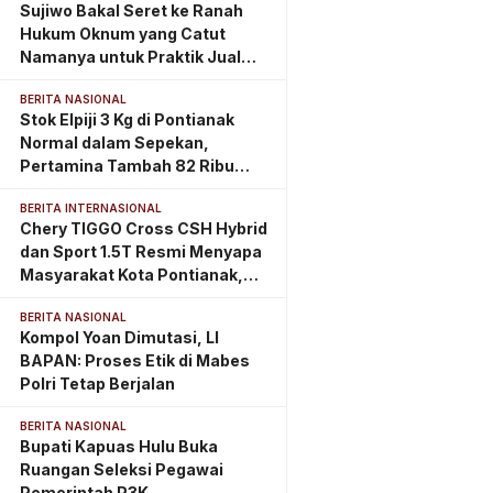
Sujiwo Bakal Seret ke Ranah
Hukum Oknum yang Catut
Namanya untuk Praktik Jual
Beli Jabatan
BERITA NASIONAL
Stok Elpiji 3 Kg di Pontianak
Normal dalam Sepekan,
Pertamina Tambah 82 Ribu
Tabung
BERITA INTERNASIONAL
Chery TIGGO Cross CSH Hybrid
dan Sport 1.5T Resmi Menyapa
Masyarakat Kota Pontianak,
Perkuat Eksistensi di
BERITA NASIONAL
Kalimantan Barat
Kompol Yoan Dimutasi, LI
BAPAN: Proses Etik di Mabes
Polri Tetap Berjalan
BERITA NASIONAL
Bupati Kapuas Hulu Buka
Ruangan Seleksi Pegawai
Pemerintah P3K