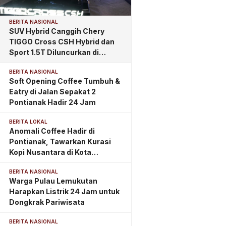
BERITA NASIONAL
SUV Hybrid Canggih Chery
TIGGO Cross CSH Hybrid dan
Sport 1.5T Diluncurkan di
Pontianak, Tawarkan
BERITA NASIONAL
Kemewahan dan Teknologi
Soft Opening Coffee Tumbuh &
Masa Depan
Eatry di Jalan Sepakat 2
Pontianak Hadir 24 Jam
BERITA LOKAL
Anomali Coffee Hadir di
Pontianak, Tawarkan Kurasi
Kopi Nusantara di Kota
Khatulistiwa
BERITA NASIONAL
Warga Pulau Lemukutan
Harapkan Listrik 24 Jam untuk
Dongkrak Pariwisata
BERITA NASIONAL