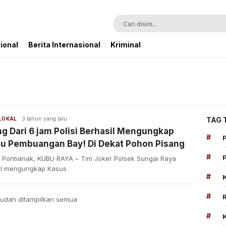
ional
Berita Internasional
Kriminal
 LOKAL
3 tahun yang lalu
TAG 
g Dari 6 jam Polisi Berhasil Mengungkap
#
ku Pembuangan Bay! Di Dekat Pohon Pisang
#
n Pontianak, KUBU RAYA – Tim Joker Polsek Sungai Raya
il mengungkap Kasus
#
#
udah ditampilkan semua
#