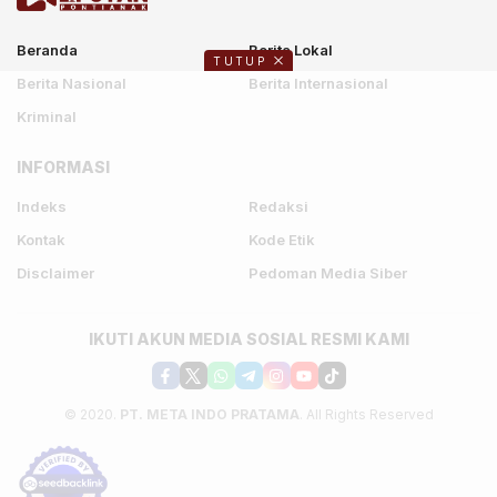
Beranda
Berita Lokal
TUTUP
Berita Nasional
Berita Internasional
Kriminal
INFORMASI
Indeks
Redaksi
Kontak
Kode Etik
Disclaimer
Pedoman Media Siber
IKUTI AKUN MEDIA SOSIAL RESMI KAMI
© 2020.
PT. META INDO PRATAMA
. All Rights Reserved