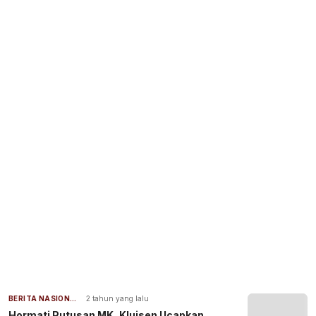
BERITA NASIONAL
2 tahun yang lalu
Hormati Putusan MK, Kluisen Ucapkan