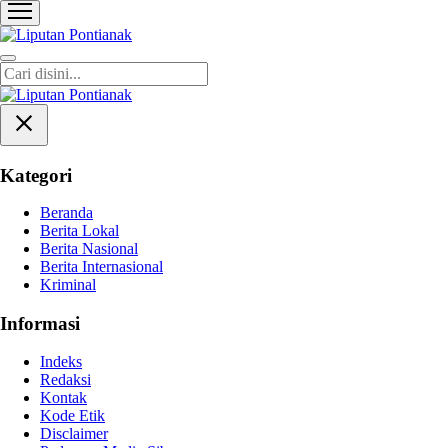
Liputan Pontianak
Berita Terkini dan TerUpdate
Kategori
Beranda
Berita Lokal
Berita Nasional
Berita Internasional
Kriminal
Informasi
Indeks
Redaksi
Kontak
Kode Etik
Disclaimer