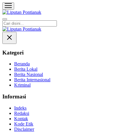
Liputan Pontianak
Berita Terkini dan TerUpdate
Kategori
Beranda
Berita Lokal
Berita Nasional
Berita Internasional
Kriminal
Informasi
Indeks
Redaksi
Kontak
Kode Etik
Disclaimer