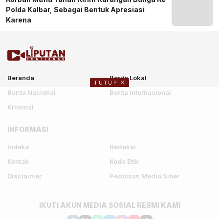
Polda Kalbar, Sebagai Bentuk Apresiasi
Karena
Beranda
Berita Lokal
TUTUP
Berita Nasional
Berita Internasional
Kriminal
INFORMASI
Indeks
Redaksi
Kontak
Kode Etik
Disclaimer
Pedoman Media Siber
IKUTI AKUN MEDIA SOSIAL RESMI KAMI