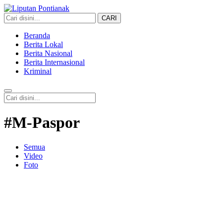
CARI
Liputan Pontianak
Berita Terkini dan TerUpdate
Beranda
Berita Lokal
Berita Nasional
Berita Internasional
Kriminal
#M-Paspor
Semua
Video
Foto