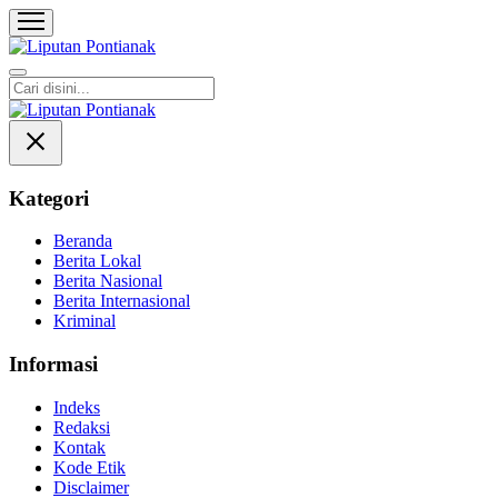
Liputan Pontianak
Berita Terkini dan TerUpdate
Kategori
Beranda
Berita Lokal
Berita Nasional
Berita Internasional
Kriminal
Informasi
Indeks
Redaksi
Kontak
Kode Etik
Disclaimer