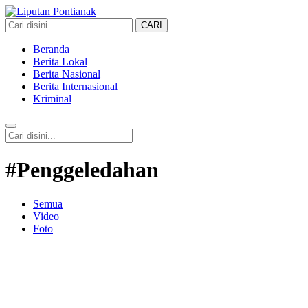
CARI
Liputan Pontianak
Berita Terkini dan TerUpdate
Beranda
Berita Lokal
Berita Nasional
Berita Internasional
Kriminal
#Penggeledahan
Semua
Video
Foto