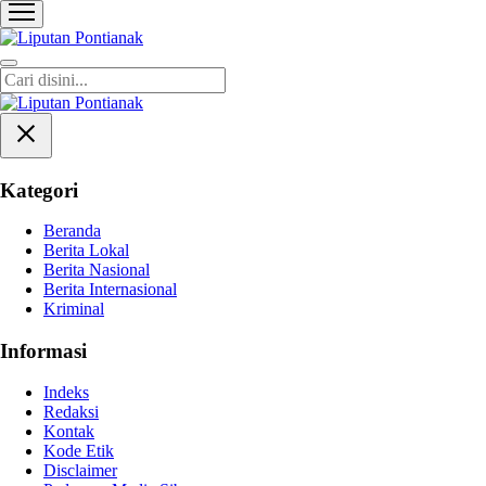
Liputan Pontianak
Berita Terkini dan TerUpdate
Kategori
Beranda
Berita Lokal
Berita Nasional
Berita Internasional
Kriminal
Informasi
Indeks
Redaksi
Kontak
Kode Etik
Disclaimer