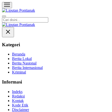
Liputan Pontianak
Berita Terkini dan TerUpdate
Kategori
Beranda
Berita Lokal
Berita Nasional
Berita Internasional
Kriminal
Informasi
Indeks
Redaksi
Kontak
Kode Etik
Disclaimer