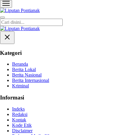
Liputan Pontianak
Berita Terkini dan TerUpdate
Kategori
Beranda
Berita Lokal
Berita Nasional
Berita Internasional
Kriminal
Informasi
Indeks
Redaksi
Kontak
Kode Etik
Disclaimer