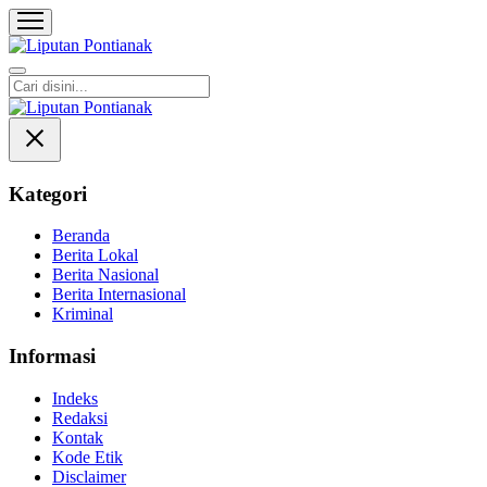
Liputan Pontianak
Berita Terkini dan TerUpdate
Kategori
Beranda
Berita Lokal
Berita Nasional
Berita Internasional
Kriminal
Informasi
Indeks
Redaksi
Kontak
Kode Etik
Disclaimer