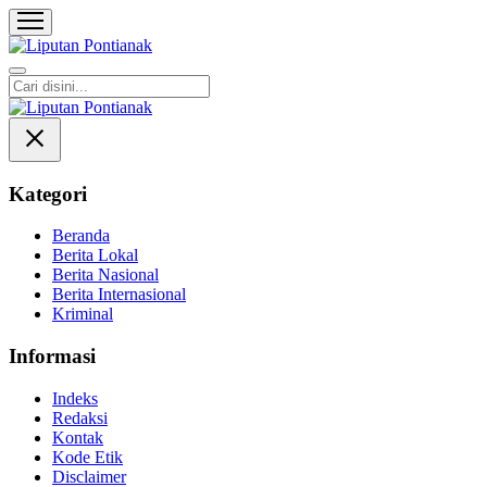
Liputan Pontianak
Berita Terkini dan TerUpdate
Kategori
Beranda
Berita Lokal
Berita Nasional
Berita Internasional
Kriminal
Informasi
Indeks
Redaksi
Kontak
Kode Etik
Disclaimer