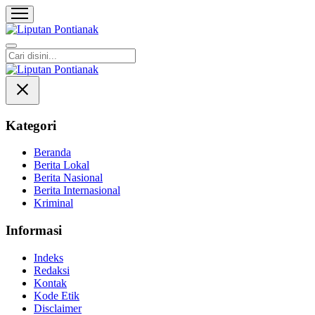
Liputan Pontianak
Berita Terkini dan TerUpdate
Kategori
Beranda
Berita Lokal
Berita Nasional
Berita Internasional
Kriminal
Informasi
Indeks
Redaksi
Kontak
Kode Etik
Disclaimer