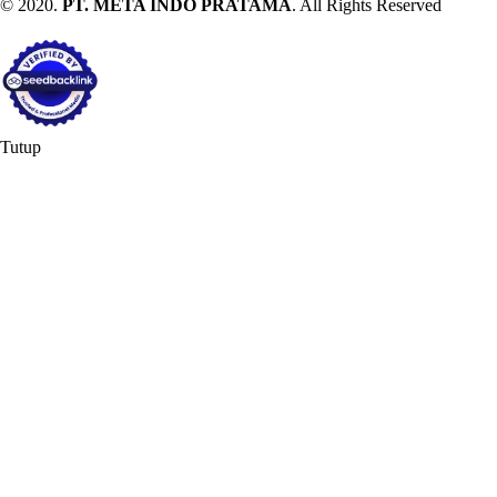
© 2020.
PT. META INDO PRATAMA
. All Rights Reserved
Tutup