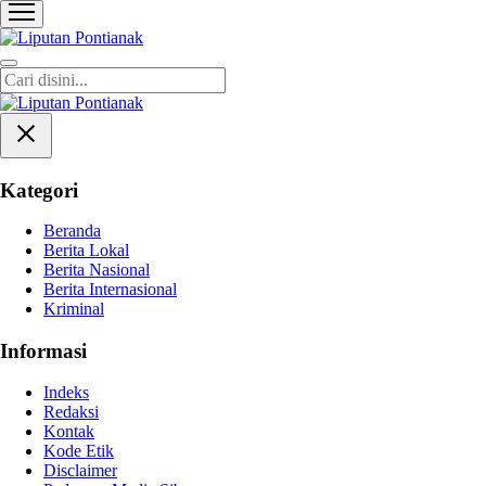
Liputan Pontianak
Berita Terkini dan TerUpdate
Kategori
Beranda
Berita Lokal
Berita Nasional
Berita Internasional
Kriminal
Informasi
Indeks
Redaksi
Kontak
Kode Etik
Disclaimer