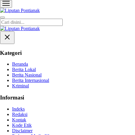
Liputan Pontianak
Berita Terkini dan TerUpdate
Kategori
Beranda
Berita Lokal
Berita Nasional
Berita Internasional
Kriminal
Informasi
Indeks
Redaksi
Kontak
Kode Etik
Disclaimer