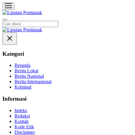
Liputan Pontianak
Berita Terkini dan TerUpdate
Kategori
Beranda
Berita Lokal
Berita Nasional
Berita Internasional
Kriminal
Informasi
Indeks
Redaksi
Kontak
Kode Etik
Disclaimer