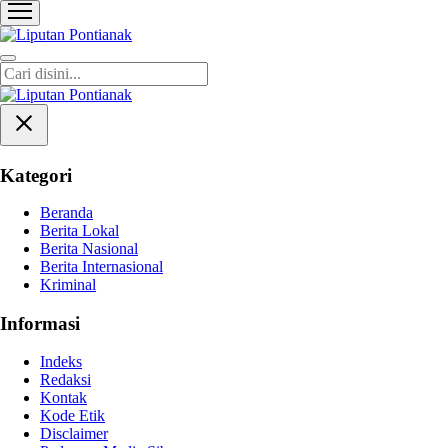
Liputan Pontianak
Berita Terkini dan TerUpdate
Kategori
Beranda
Berita Lokal
Berita Nasional
Berita Internasional
Kriminal
Informasi
Indeks
Redaksi
Kontak
Kode Etik
Disclaimer