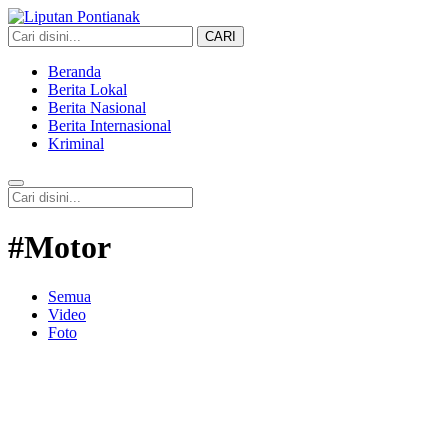
CARI
Liputan Pontianak
Berita Terkini dan TerUpdate
Beranda
Berita Lokal
Berita Nasional
Berita Internasional
Kriminal
#Motor
Semua
Video
Foto