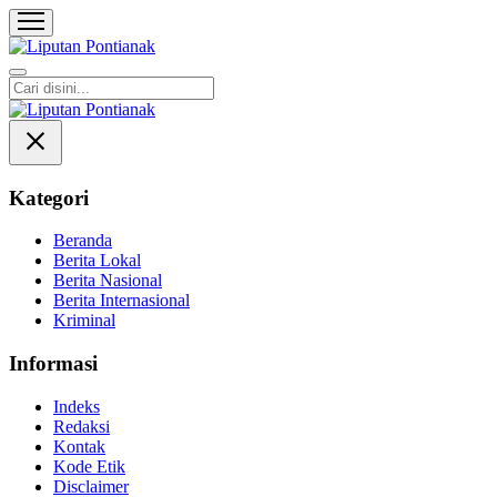
Liputan Pontianak
Berita Terkini dan TerUpdate
Kategori
Beranda
Berita Lokal
Berita Nasional
Berita Internasional
Kriminal
Informasi
Indeks
Redaksi
Kontak
Kode Etik
Disclaimer