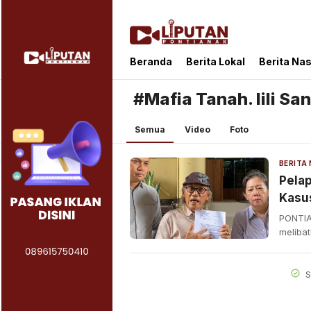
Liputan Pontianak
Berita Terkini dan TerUpdate
Beranda
Berita Lokal
Berita Nas
#Mafia Tanah. lili San
Semua
Video
Foto
Pelap
Kasus
PONTIA
meliba
S