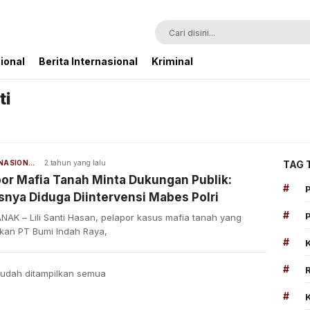
ional
Berita Internasional
Kriminal
ti
BERITA NASIONAL
2 tahun yang lalu
TAG 
or Mafia Tanah Minta Dukungan Publik:
#
nya Diduga Diintervensi Mabes Polri
#
NAK – Lili Santi Hasan, pelapor kasus mafia tanah yang
tkan PT Bumi Indah Raya,
#
#
udah ditampilkan semua
#