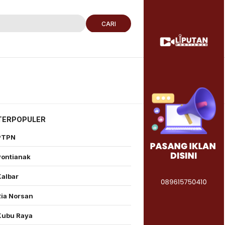
CARI
TERPOPULER
PTPN
Pontianak
Kalbar
Ria Norsan
Kubu Raya