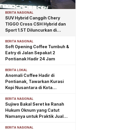
BERITA NASIONAL
SUV Hybrid Canggih Chery
TIGGO Cross CSH Hybrid dan
Sport 1.5T Diluncurkan di
Pontianak, Tawarkan
BERITA NASIONAL
Kemewahan dan Teknologi
Soft Opening Coffee Tumbuh &
Masa Depan
Eatry di Jalan Sepakat 2
Pontianak Hadir 24 Jam
BERITA LOKAL
Anomali Coffee Hadir di
Pontianak, Tawarkan Kurasi
Kopi Nusantara di Kota
Khatulistiwa
BERITA NASIONAL
Sujiwo Bakal Seret ke Ranah
Hukum Oknum yang Catut
Namanya untuk Praktik Jual
Beli Jabatan
BERITA NASIONAL