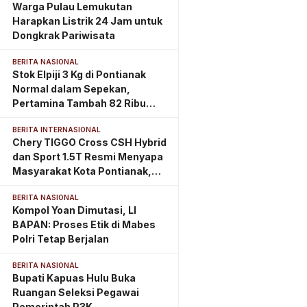
Warga Pulau Lemukutan
Harapkan Listrik 24 Jam untuk
Dongkrak Pariwisata
BERITA NASIONAL
Stok Elpiji 3 Kg di Pontianak
Normal dalam Sepekan,
Pertamina Tambah 82 Ribu
Tabung
BERITA INTERNASIONAL
Chery TIGGO Cross CSH Hybrid
dan Sport 1.5T Resmi Menyapa
Masyarakat Kota Pontianak,
Perkuat Eksistensi di
BERITA NASIONAL
Kalimantan Barat
Kompol Yoan Dimutasi, LI
BAPAN: Proses Etik di Mabes
Polri Tetap Berjalan
BERITA NASIONAL
Bupati Kapuas Hulu Buka
Ruangan Seleksi Pegawai
Pemerintah P3K