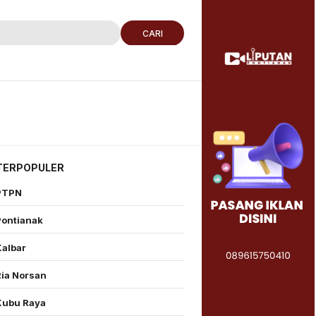
CARI
TERPOPULER
PTPN
Pontianak
Kalbar
Ria Norsan
Kubu Raya