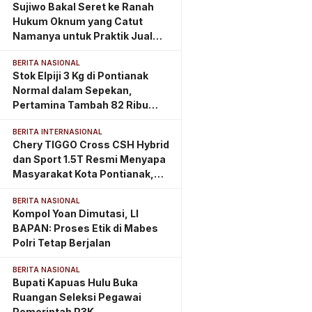
Sujiwo Bakal Seret ke Ranah
Hukum Oknum yang Catut
Namanya untuk Praktik Jual
Beli Jabatan
BERITA NASIONAL
Stok Elpiji 3 Kg di Pontianak
Normal dalam Sepekan,
Pertamina Tambah 82 Ribu
Tabung
BERITA INTERNASIONAL
Chery TIGGO Cross CSH Hybrid
dan Sport 1.5T Resmi Menyapa
Masyarakat Kota Pontianak,
Perkuat Eksistensi di
BERITA NASIONAL
Kalimantan Barat
Kompol Yoan Dimutasi, LI
BAPAN: Proses Etik di Mabes
Polri Tetap Berjalan
BERITA NASIONAL
Bupati Kapuas Hulu Buka
Ruangan Seleksi Pegawai
Pemerintah P3K