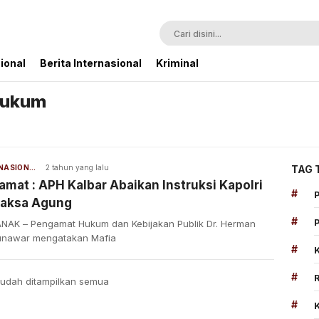
ional
Berita Internasional
Kriminal
Hukum
BERITA NASIONAL
2 tahun yang lalu
TAG 
mat : APH Kalbar Abaikan Instruksi Kapolri
#
Jaksa Agung
#
NAK – Pengamat Hukum dan Kebijakan Publik Dr. Herman
unawar mengatakan Mafia
#
#
udah ditampilkan semua
#