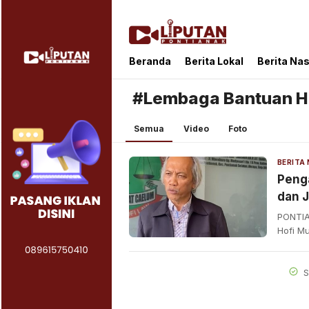
Liputan Pontianak
Berita Terkini dan TerUpdate
Beranda
Berita Lokal
Berita Nas
#Lembaga Bantuan 
Semua
Video
Foto
Penga
dan 
PONTIA
Hofi M
S