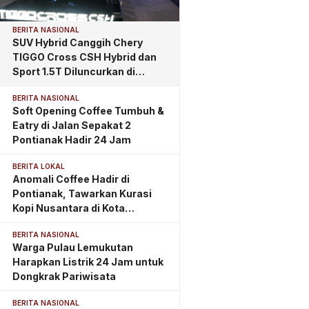
BERITA NASIONAL
SUV Hybrid Canggih Chery
TIGGO Cross CSH Hybrid dan
Sport 1.5T Diluncurkan di
Pontianak, Tawarkan
BERITA NASIONAL
Kemewahan dan Teknologi
Soft Opening Coffee Tumbuh &
Masa Depan
Eatry di Jalan Sepakat 2
Pontianak Hadir 24 Jam
BERITA LOKAL
Anomali Coffee Hadir di
Pontianak, Tawarkan Kurasi
Kopi Nusantara di Kota
Khatulistiwa
BERITA NASIONAL
Warga Pulau Lemukutan
Harapkan Listrik 24 Jam untuk
Dongkrak Pariwisata
BERITA NASIONAL