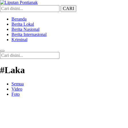
CARI
Liputan Pontianak
Berita Terkini dan TerUpdate
Beranda
Berita Lokal
Berita Nasional
Berita Internasional
Kriminal
#Laka
Semua
Video
Foto